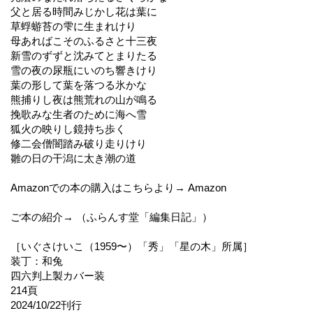
父と居る時間みじかし花は葉に
草蜉蝣苔の雫に生まれけり
母あればこそのふるさと十三夜
新雪のずずと沈みてとまりたる
雪の夜の尿瓶にいのち響きけり
葉の形して葉を落つる氷かな
熊捕りし夜は熊荒れの山が鳴る
挽歌みな生者のために海へ雪
狐火の映りし鏡持ち歩く
修二会僧闇踏み破り走りけり
雛の日の干潟に太き潮の道
Amazonでの本の購入はこちらより→ Amazon
ご本の紹介→ （ふらんす堂「編集日記」）
［いぐさけいこ（1959〜）「秀」「星の木」所属］
装丁：和兔
四六判上製カバー装
214頁
2024/10/22刊行