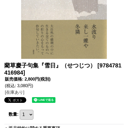
藺草慶子句集『雪日』（せつじつ）
[9784781
416984]
販売価格
:
2,800円
(税別)
(税込
:
3,080円
)
[在庫あり]
数量
: