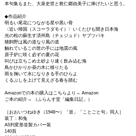
本句集もまた、大泉史世と救仁郷由美子に捧げたいと思う。
◆作品紹介
明るい尾花につながる星や黒い骨
〈近い帰国（スコーラダモイ）〉いくたびも聞き日本海
光の粒の蘇生す済州島（チェジュド）ヤブツバキ
猪飼野は風の道なり風の道
触れているこの世の手には地震の風
原子炉に咲く必ずの夏の花
叫びは立ちこめ土砂より速く飲み込む海
鳥かひかりか昼の木に移りたる
雨を掬いて水になりきる手のひらよ
くるぶしを上げて見えざる春を踏む
Amazonでの本の購入はこちらより→ Amazon
ご本の紹介→ （ふらんす堂「編集日記」）
［おおいつねゆき（1948〜）「豈」「ことごと句」同人］
装丁：和兔
A5判変形並製カバー装
140頁