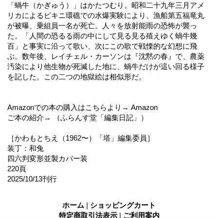
「蝸牛（かぎゅう）」はかたつむり。昭和二十九年三月アメ
リカによるビキニ環礁での水爆実験により、漁船第五福竜丸
が被曝、乗組員一名が死亡。人々を放射能雨の恐怖が襲っ
た。「人間の恐るる雨の中にして見る見る殖えゆく蝸牛幾
百」と事実に沿って歌い、次にこの歌で戦慄的な幻想に飛
ぶ。数年後、レイチェル・カーソンは『沈黙の春』で、農薬
汚染により他生物が死滅した地に、蝸牛だけが這い回る様子
を記した。この二つの地獄絵は相似形だ。
Amazonでの本の購入はこちらより→ Amazon
ご本の紹介→ （ふらんす堂「編集日記」）
［かわもとちえ（1962〜）「塔」編集委員］
装丁：和兔
四六判変形並製カバー装
220頁
2025/10/13刊行
ホーム
|
ショッピングカート
特定商取引法表示
|
ご利用案内