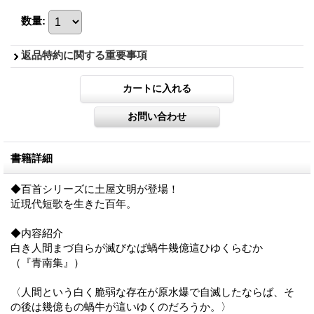
数量
:
返品特約に関する重要事項
書籍詳細
◆百首シリーズに土屋文明が登場！
近現代短歌を生きた百年。
◆内容紹介
白き人間まづ自らが滅びなば蝸牛幾億這ひゆくらむか
（『青南集』）
〈人間という白く脆弱な存在が原水爆で自滅したならば、そ
の後は幾億もの蝸牛が這いゆくのだろうか。〉