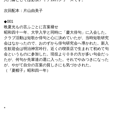
次回配本：片山由美子
◆001
晩夏光もの言ふごとに言葉褪せ
昭和四十一年、大学入学と同時に「慶大俳句」に入会した。
クラブ活動は短歌か俳句と心に決めていたが、当時短歌研究
会はなかったので、おのずから俳句研究会へ導かれた。新入
生歓迎会は明治神宮吟行。近くの喫茶店で生まれて初めて句
会というものに参加した。現役よりＯＢの方が多い句会だっ
たが、何句か先輩達の選に入った。それでやみつきになった
が、やがて自分の言葉の貧しさにも気づかされた。
（『夏帽子』昭和四一年）
*