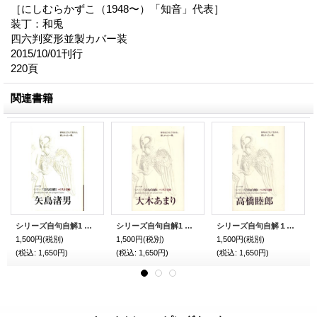
［にしむらかずこ（1948〜）「知音」代表］
装丁：和兎
四六判変形並製カバー装
2015/10/01刊行
220頁
関連書籍
シリーズ自句自解1 ベスト100 『矢島渚男』（やじまなぎさお）
シリーズ自句自解1 ベスト100 『大木あまり』（おおきあまり）
シリーズ自句自解１ベスト100『高橋睦郎』（たかはしむつお）
1,500円
(税別)
1,500円
(税別)
1,500円
(税別)
(税込
:
1,650円)
(税込
:
1,650円)
(税込
:
1,650円)