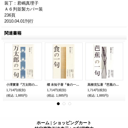
装丁：君嶋真理子
Ａ６判並製カバー装
236頁
2010.04.01刊行
関連書籍
小澤實著『万太郎の一句』（まんたろうのいっく）
櫂 未知子著『食の一句』（しょくのいっく）
高柳克弘著『芭蕉の一句』（ばしょうのいっく）
1,714円
(税別)
1,714円
(税別)
1,714円
(税別)
(税込
:
1,885円)
(税込
:
1,885円)
(税込
:
1,885円)
ホーム
|
ショッピングカート