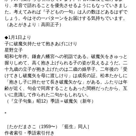
り、本音で語れることを優先させるようにもなっていきまし
た。考えてみれば『子どもの一句』は人の数ほどあるはずで
しょう。今はその一パターンをお届けする気持ちでいます。
（あとがきより：高田正子）
◆1月1日より
子に破魔矢持たせて抱きあげにけり
星野立子
昭和七年作。鎌倉八幡宮への初詣である。破魔矢をきゅっと
握りしめて、高く抱き上げられる子の姿が見えるようだ。二
十九歳の立子が抱き上げたのは二歳の娘早子。二年後の「受
けてきし破魔矢を母に渡しけり」は成長の証。松本たかしに
「抱きし子に持たせて長き破魔矢かな」がある。ふたりは年
齢が近く、句会で同席することもあった間柄だったから、互
いに意識して作られた二句かもしれない。
（『立子句集』昭12）季語＝破魔矢（新年）
*
［たかだまさこ（1959〜）「藍生」同人］
作者索引・季語索引付き