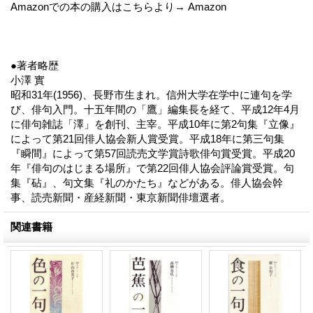
Amazonでの本の購入はこちらより→ Amazon
●著者略歴
小澤 實
昭和31年(1956)、長野市生まれ。信州大学在学中に連句を学
び、俳句入門。十五年間の「鷹」編集長を経て、平成12年4月
に俳句雑誌「澤」を創刊、主宰。平成10年に第2句集『立像』
によって第21回俳人協会新人賞受賞。平成18年に第三句集
『瞬間』によって第57回読売文学賞詩歌俳句賞受賞。平成20
年『俳句のはじまる場所』で第22回俳人協会評論賞受賞。句
集『砧』、句文集『礼のかたち』などがある。俳人協会幹
事、読売新聞・産経新聞・東京新聞俳壇選者。
関連書籍