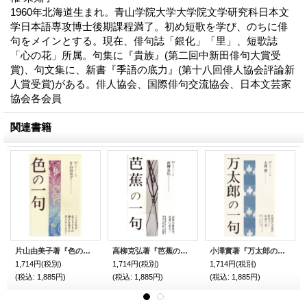
1960年北海道生まれ。青山学院大学大学院文学研究科日本文
学日本語専攻博士後期課程満了。初め短歌を学び、のちに俳
句をメインとする。現在、俳句誌「銀化」「里」、短歌誌
「心の花」所属。句集に『貴族』(第二回中新田俳句大賞受
賞)、句文集に、新書『季語の底力』(第十八回俳人協会評論新
人賞受賞)がある。俳人協会、国際俳句交流協会、日本文芸家
協会各会員
関連書籍
片山由美子著『色の一句』（いろのいっく）
高柳克弘著『芭蕉の一句』（ばしょうのいっく）
小澤實著『万太郎の一句』（まんたろうのいっく）
1,714円
(税別)
1,714円
(税別)
1,714円
(税別)
(税込
:
1,885円)
(税込
:
1,885円)
(税込
:
1,885円)