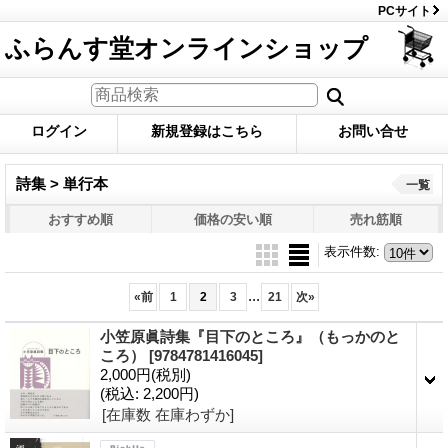
PCサイト
ふらんす堂オンラインショップ
ログイン
新規登録はこちら
お問い合せ
詩集 > 単行本
一覧
おすすめ順
価格の安い順
売れ筋順
表示件数
:
...
«
前
1
2
3
21
次
»
小笠原眞詩集『目下のところ』（もっかのと
ころ）
[9784781416045]
2,000円
(税別)
(税込
:
2,200円)
[在庫数 在庫わずか]