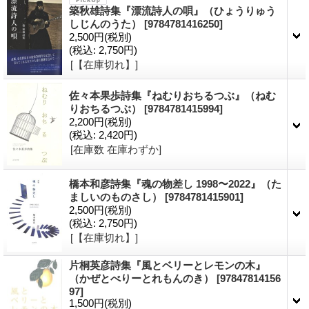
築秋雄詩集『漂流詩人の唄』（ひょうりゅう
しじんのうた）
[9784781416250]
2,500円
(税別)
(税込
:
2,750円)
[【在庫切れ】]
佐々本果歩詩集『ねむりおちるつぶ』（ねむ
りおちるつぶ）
[9784781415994]
2,200円
(税別)
(税込
:
2,420円)
[在庫数 在庫わずか]
橋本和彦詩集『魂の物差し 1998〜2022』（た
ましいのものさし）
[9784781415901]
2,500円
(税別)
(税込
:
2,750円)
[【在庫切れ】]
片桐英彦詩集『風とベリーとレモンの木』
（かぜとべりーとれもんのき）
[97847814156
97]
1,500円
(税別)