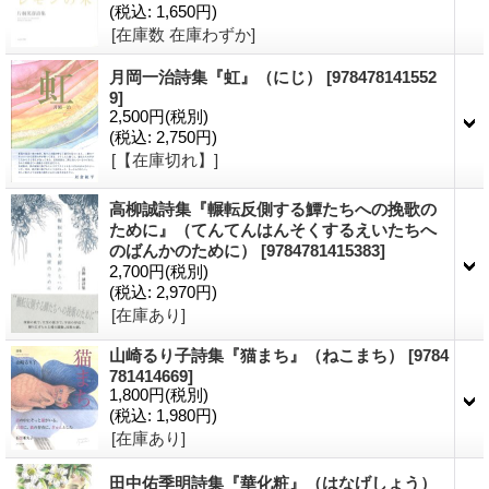
(税込
:
1,650円)
[在庫数 在庫わずか]
月岡一治詩集『虹』（にじ）
[978478141552
9]
2,500円
(税別)
(税込
:
2,750円)
[【在庫切れ】]
高柳誠詩集『輾転反側する鱏たちへの挽歌の
ために』（てんてんはんそくするえいたちへ
のばんかのために）
[9784781415383]
2,700円
(税別)
(税込
:
2,970円)
[在庫あり]
山崎るり子詩集『猫まち』（ねこまち）
[9784
781414669]
1,800円
(税別)
(税込
:
1,980円)
[在庫あり]
田中佑季明詩集『華化粧』（はなげしょう）