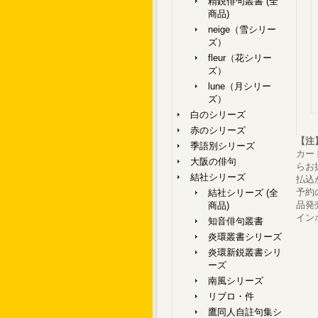
精鋭俳句叢書 (全
商品)
neige（雪シリー
ズ）
fleur（花シリー
ズ）
lune（月シリー
ズ）
白のシリーズ
赤のシリーズ
【注
季語別シリーズ
カー
大阪の俳句
らお
結社シリーズ
払込
予約
結社シリーズ (全
品発
商品)
イン
知音俳句叢書
炎環叢書シリーズ
炎環新鋭叢書シリ
ーズ
南風シリーズ
リブロ・件
鷹同人自註句集シ