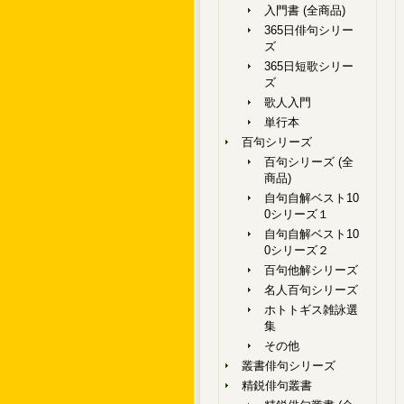
入門書 (全商品)
365日俳句シリー
ズ
365日短歌シリー
ズ
歌人入門
単行本
百句シリーズ
百句シリーズ (全
商品)
自句自解ベスト10
0シリーズ１
自句自解ベスト10
0シリーズ２
百句他解シリーズ
名人百句シリーズ
ホトトギス雑詠選
集
その他
叢書俳句シリーズ
精鋭俳句叢書