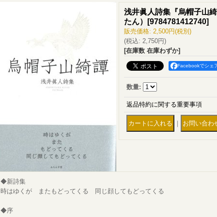
浅井眞人詩集『烏帽子山綺
たん）
[
9784781412740
]
販売価格
:
2,500円
(税別)
(税込
:
2,750円
)
[在庫数 在庫わずか]
Facebookでシェ
数量
:
返品特約に関する重要事項
｜
◆新詩集
時はゆくが またもどってくる 同じ顔してもどってくる
◆序