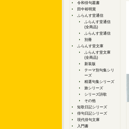
令和俳句叢書
田中裕明賞
ふらんす堂通信
ふらんす堂通信
(全商品)
ふらんす堂通信
別冊
ふらんす堂文庫
ふらんす堂文庫
(全商品)
新装版
テーマ別句集シリ
ーズ
精選句集シリーズ
旅シリーズ
シリーズ詩歌
その他
短歌日記シリーズ
俳句日記シリーズ
現代俳句文庫
入門書