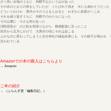
少々高い台地のうえに 烏帽子山という山があった
その名のとおりの形をしていたが くたびれて傾き 今にも崩れそうだった
どういうわけか 満月がそのうえをとおると わずかに斜面がへこみ
それを繰り返すうちに 烏帽子のかたちになった
その山麓に 小さな村があった
消防団長が のど飴を頬張りながら 郵便配達に言ったこと
四月から五月にかけて 大満月の頃にそれは起こる
人がものに変わってしまうと水分神社の縁起絵巻にも その様子が画かれ 
言われている
Amazonでの本の購入はこちらより
→
Amazon
ご本の紹介
→
（ふらんす堂「編集日記」）