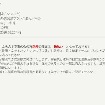
*
[あさいまさと]
A5判変形フランス装カバー掛
装丁：和兎
108頁
2020.06.20刊行
】ふらんす堂友の会の方
以外
の注文は
先払い
となっております
ド決済・ネットバンキング決済以外のお客様は、注文確定メールに払込先が
振込みください。
が確認でき次第順次発送いたします。書籍代と送料の他に別途振込手数料が
の商品などを購入される場合、在庫のあるものと一緒に購入されますと、送
売後になります。
ボイス制度の適格請求書が必要な方は備考にその旨をご記載ください。