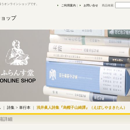
扱うオンラインショップです。
ご利用案内
｜
お問い合せ
商品検索
:
ショップ
ム
｜
詩集
>
単行本
｜
浅井眞人詩集『烏帽子山綺譚』（えぼしやまきたん）
籍詳細