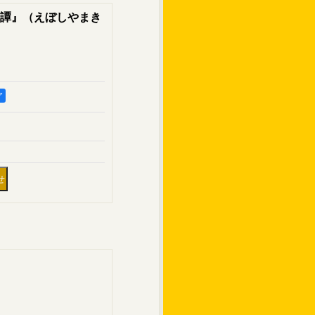
譚』（えぼしやまき
ア