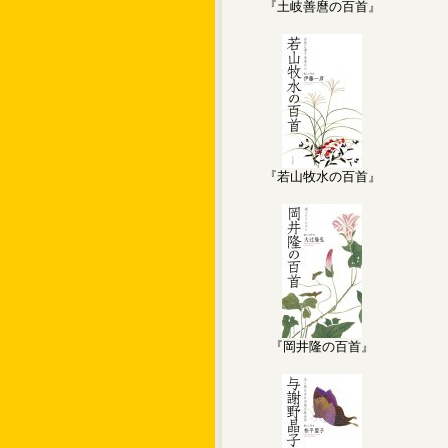
『土岐善麿の百首』
『若山牧水の百首』
『岡井隆の百首』