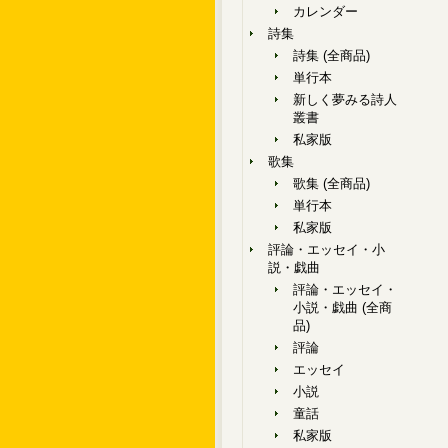
カレンダー
詩集
詩集 (全商品)
単行本
新しく夢みる詩人
叢書
私家版
歌集
歌集 (全商品)
単行本
私家版
評論・エッセイ・小
説・戯曲
評論・エッセイ・
小説・戯曲 (全商
品)
評論
エッセイ
小説
童話
私家版