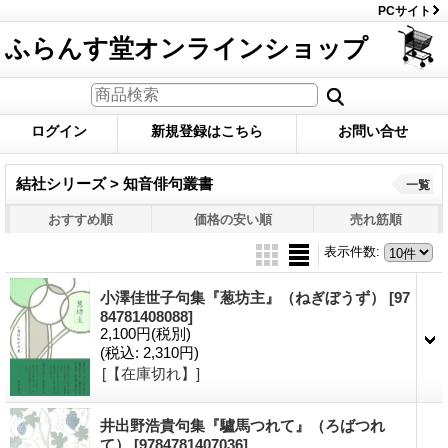
PCサイト
ふらんす堂オンラインショップ
ログイン
新規登録はこちら
お問い合せ
結社シリーズ > 知音俳句叢書
一覧
おすすめ順
価格の安い順
売れ筋順
表示件数
:
小澤佳世子句集『葱坊主』（ねぎぼうず）
[97
84781408088]
2,100円
(税別)
(税込
:
2,310円)
[【在庫切れ】]
井出野浩貴句集『驢馬つれて』（ろばつれ
て）
[9784781407036]