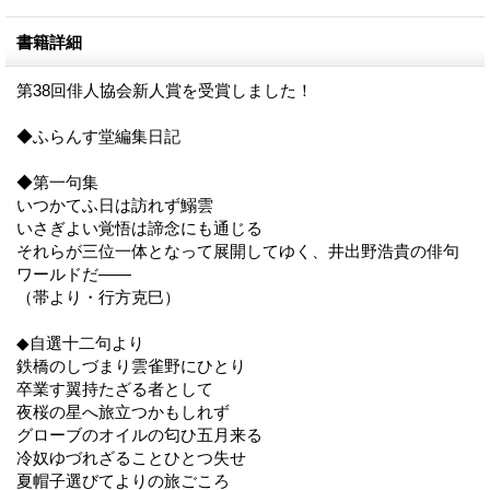
書籍詳細
第38回俳人協会新人賞を受賞しました！
◆ふらんす堂編集日記
◆第一句集
いつかてふ日は訪れず鰯雲
いさぎよい覚悟は諦念にも通じる
それらが三位一体となって展開してゆく、井出野浩貴の俳句
ワールドだ――
（帯より・行方克巳）
◆自選十二句より
鉄橋のしづまり雲雀野にひとり
卒業す翼持たざる者として
夜桜の星へ旅立つかもしれず
グローブのオイルの匂ひ五月来る
冷奴ゆづれざることひとつ失せ
夏帽子選びてよりの旅ごころ