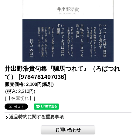
井出野浩貴句集『驢馬つれて』（ろばつれ
て）
[9784781407036]
販売価格
:
2,100円
(税別)
(税込
:
2,310円
)
[【在庫切れ】]
返品特約に関する重要事項