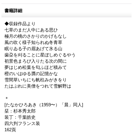
書籍詳細
◆収録作品より
七草のまだ人中にある思ひ
極月の桃のさかりのかげもなし
風の吹く様子知られぬ冬青草
眠りゐる子の眉あげて氷る山
歯朶を刈ることに星ぼしめぐるやう
初景色まろび入りたる次の間に
夢はじめ松葉を匂ふほど積みて
橙のいはゆる贋の記憶かな
雪間草いちにち帆柱みがきをり
たはぶれに美僧をつれて雪解野は
＊
[たなかひろあき（1959〜）「晨」同人]
栞：杉本秀太郎
装丁：千葉皓史
四六判フランス装
162頁