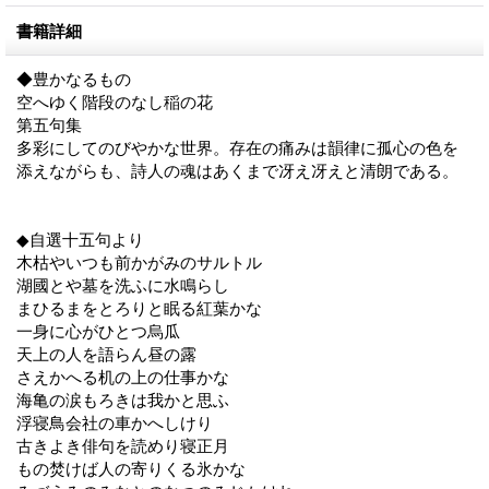
書籍詳細
◆豊かなるもの
空へゆく階段のなし稲の花
第五句集
多彩にしてのびやかな世界。存在の痛みは韻律に孤心の色を
添えながらも、詩人の魂はあくまで冴え冴えと清朗である。
◆自選十五句より
木枯やいつも前かがみのサルトル
湖國とや墓を洗ふに水鳴らし
まひるまをとろりと眠る紅葉かな
一身に心がひとつ烏瓜
天上の人を語らん昼の露
さえかへる机の上の仕事かな
海亀の涙もろきは我かと思ふ
浮寝鳥会社の車かへしけり
古きよき俳句を読めり寝正月
もの焚けば人の寄りくる氷かな