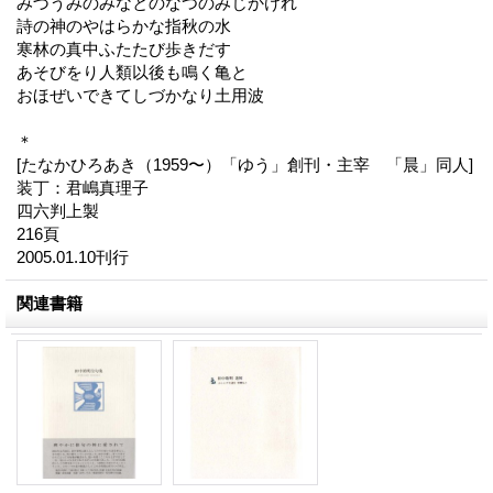
みづうみのみなとのなつのみじかけれ
詩の神のやはらかな指秋の水
寒林の真中ふたたび歩きだす
あそびをり人類以後も鳴く亀と
おほぜいできてしづかなり土用波
＊
[たなかひろあき（1959〜）「ゆう」創刊・主宰 「晨」同人]
装丁：君嶋真理子
四六判上製
216頁
2005.01.10刊行
関連書籍