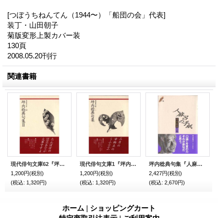
[つぼうちねんてん（1944〜）「船団の会」代表]
装丁・山田朝子
菊版変形上製カバー装
130頁
2008.05.20刊行
関連書籍
現代俳句文庫62『坪内稔典句集2』（つぼうちねんてんくしゅう２）
現代俳句文庫1『坪内稔典句集』（つぼうちねんてんくしゅう）
坪内稔典句集『人麻呂の手紙』（ひとまろのてがみ）
1,200円
(税別)
1,200円
(税別)
2,427円
(税別)
(税込
:
1,320円)
(税込
:
1,320円)
(税込
:
2,670円)
ホーム
|
ショッピングカート