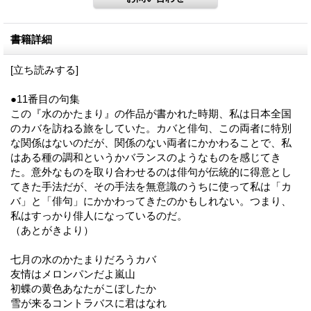
書籍詳細
[立ち読みする]
●11番目の句集
この『水のかたまり』の作品が書かれた時期、私は日本全国
のカバを訪ねる旅をしていた。カバと俳句、この両者に特別
な関係はないのだが、関係のない両者にかかわることで、私
はある種の調和というかバランスのようなものを感じてき
た。意外なものを取り合わせるのは俳句が伝統的に得意とし
てきた手法だが、その手法を無意識のうちに使って私は「カ
バ」と「俳句」にかかわってきたのかもしれない。つまり、
私はすっかり俳人になっているのだ。
（あとがきより）
七月の水のかたまりだろうカバ
友情はメロンパンだよ嵐山
初蝶の黄色あなたがこぼしたか
雪が来るコントラバスに君はなれ