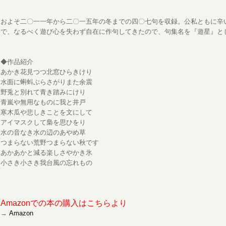
およそ二〇一一年から二〇一五年の冬までの四〇七句を収録。公私ともに辛
で、なるべく遊び心を失わず自在に作句してきたので、句集名を『遊星』と
◆作品紹介
あかき花見つつ北窓ひらきけり
水面に蝌蚪ぶらさがりまた余震
野兎と別れて青き踏みにけり
青嵐や無用なものに我と井戸
寒木瓜や悲しきことを文にして
アイマスクして梟を思ひをり
水の音なき水の辺のあやめ草
つまらない荒野つまらない秋です
あかあかと減る楽しさやかき氷
小さき小さき我台風の忘れもの
Amazonでの本の購入はこちらより
→
Amazon