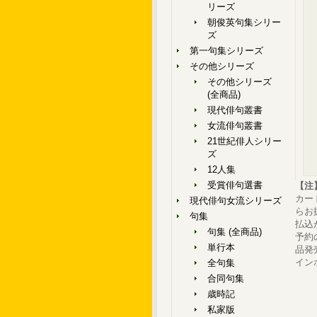
リーズ
朝俊英句集シリー
ズ
第一句集シリーズ
その他シリーズ
その他シリーズ
(全商品)
現代俳句叢書
女流俳句叢書
21世紀俳人シリー
ズ
12人集
受賞俳句選書
【注
カー
現代俳句女流シリーズ
らお
句集
払込
句集 (全商品)
予約
単行本
品発
イン
全句集
合同句集
歳時記
私家版