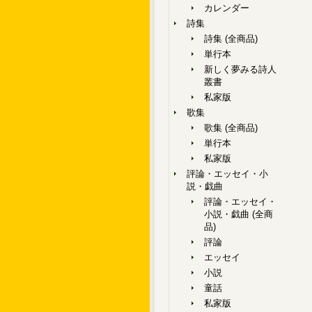
カレンダー
詩集
詩集 (全商品)
単行本
新しく夢みる詩人
叢書
私家版
歌集
歌集 (全商品)
単行本
私家版
評論・エッセイ・小
説・戯曲
評論・エッセイ・
小説・戯曲 (全商
品)
評論
エッセイ
小説
童話
私家版