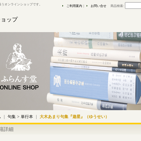
扱うオンラインショップです。
ご利用案内
｜
お問い合せ
商品検索
:
ショップ
ム
｜
句集
>
単行本
｜
大木あまり句集『遊星』（ゆうせい）
籍詳細