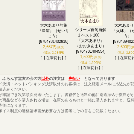
大木あまり句集
大木あまり
シリーズ自句自解
『星涼』（せいり
『火球』（
1 ベスト100
ょう）
う）
『大木あまり』
[9784781402918]
[978489402
（おおきあまり）
2,667円
2,600円
(税別)
(
[9784781404554]
(税込
:
2,934円)
(税込
:
2,86
1,500円
(税別)
[【在庫切れ】]
[【在庫切
(税込
:
1,650円)
[【在庫切れ】]
】ふらんす堂友の会の方
以外
の注文は
先払い
となっております
ド決済・ネットバンキング決済以外のお客様は、注文確定メールに払込先が
振込みください。
が確認でき次第順次発送いたします。書籍代と送料の他に別途振込手数料が
の商品などを購入される場合、在庫のあるものと一緒に購入されますと、送
売後になります。
ボイス制度の適格請求書が必要な方は備考にその旨をご記載ください。