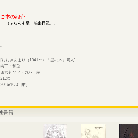
ご本の紹介
→
（ふらんす堂「編集日記」）
*
[おおきあまり（1941〜）「星の木」同人]
装丁：和兎
四六判ソフトカバー装
212頁
2016/10/01刊行
連書籍