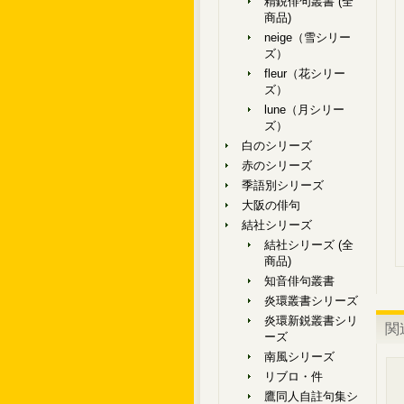
精鋭俳句叢書 (全
商品)
neige（雪シリー
ズ）
fleur（花シリー
ズ）
lune（月シリー
ズ）
白のシリーズ
赤のシリーズ
季語別シリーズ
大阪の俳句
結社シリーズ
結社シリーズ (全
商品)
知音俳句叢書
炎環叢書シリーズ
炎環新鋭叢書シリ
関
ーズ
南風シリーズ
リブロ・件
鷹同人自註句集シ