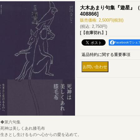
大木あまり句集『遊星』（
408866
]
販売価格
:
2,500円
(税別)
(税込
:
2,750円
)
[【在庫切れ】]
Facebookでシェ
返品特約に関する重要事項
◆第六句集
死神は美しくあれ膝毛布
生きとし生けるものへ心からの愛を込めて。