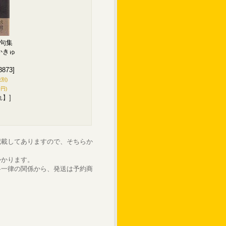
句集
かきゅ
3873]
税別)
0円)
れ】]
記載してありますので、そちらか
かかります。
料一律の関係から、発送は予約商