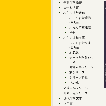
令和俳句叢書
田中裕明賞
ふらんす堂通信
ふらんす堂通信
(全商品)
ふらんす堂通信
別冊
ふらんす堂文庫
ふらんす堂文庫
(全商品)
新装版
テーマ別句集シリ
ーズ
精選句集シリーズ
旅シリーズ
シリーズ詩歌
その他
短歌日記シリーズ
俳句日記シリーズ
現代俳句文庫
入門書