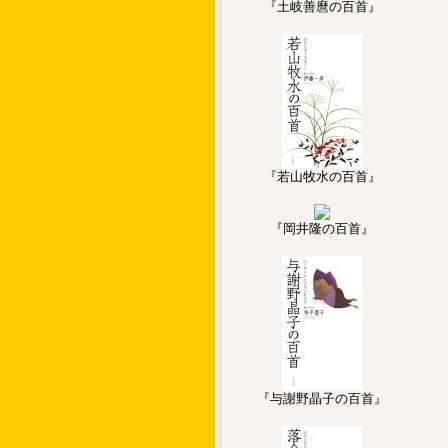
『土岐善麿の百首』
『若山牧水の百首』
『岡井隆の百首』
『与謝野晶子の百首』