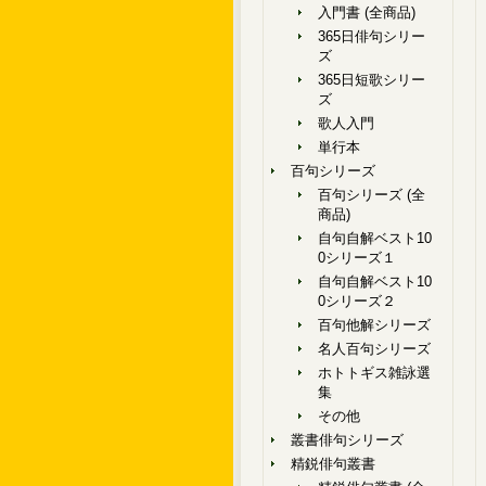
入門書 (全商品)
365日俳句シリー
ズ
365日短歌シリー
ズ
歌人入門
単行本
百句シリーズ
百句シリーズ (全
商品)
自句自解ベスト10
0シリーズ１
自句自解ベスト10
0シリーズ２
百句他解シリーズ
名人百句シリーズ
ホトトギス雑詠選
集
その他
叢書俳句シリーズ
精鋭俳句叢書