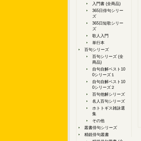
入門書 (全商品)
365日俳句シリー
ズ
365日短歌シリー
ズ
歌人入門
単行本
百句シリーズ
百句シリーズ (全
商品)
自句自解ベスト10
0シリーズ１
自句自解ベスト10
0シリーズ２
百句他解シリーズ
名人百句シリーズ
ホトトギス雑詠選
集
その他
叢書俳句シリーズ
精鋭俳句叢書