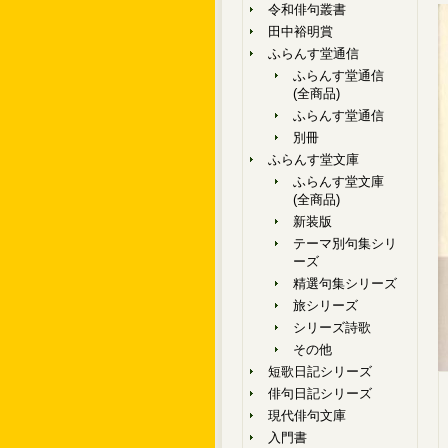
令和俳句叢書
田中裕明賞
ふらんす堂通信
ふらんす堂通信
(全商品)
ふらんす堂通信
別冊
ふらんす堂文庫
ふらんす堂文庫
(全商品)
新装版
テーマ別句集シリ
ーズ
精選句集シリーズ
旅シリーズ
シリーズ詩歌
その他
短歌日記シリーズ
俳句日記シリーズ
現代俳句文庫
入門書