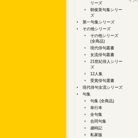
イン
リーズ
朝俊英句集シリー
ズ
第一句集シリーズ
その他シリーズ
その他シリーズ
(全商品)
現代俳句叢書
女流俳句叢書
21世紀俳人シリー
ズ
12人集
受賞俳句選書
現代俳句女流シリーズ
句集
句集 (全商品)
単行本
全句集
合同句集
歳時記
私家版