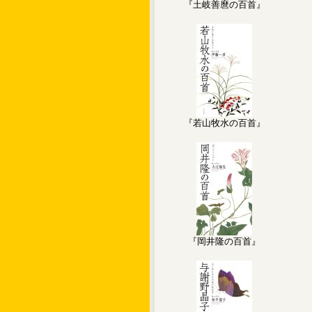
『土岐善麿の百首』
『若山牧水の百首』
『岡井隆の百首』