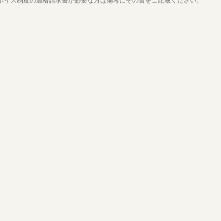
ボイス制度の適格請求書が必要な方は備考にその旨をご記載ください。