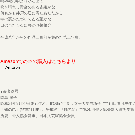
囀や靴の中より小石出て
吹き晴れし青空のある古巣かな
何もかも井戸の辺に寄せあたたかし
寺の裏かたづいてゐる菫かな
日の当たる石に腰かけ菊根分
平成八年からの作品三百句を集めた第三句集。
Amazonでの本の購入はこちらより
→
Amazon
●著者略歴
藺草 慶子
昭和34年9月29日東京生れ。昭和57年東京女子大学白塔会にて山口青邨先
『鶴の邑』(牧羊社)刊行。平成9年『野の琴』で第20回俳人協会新人賞を受
所属、俳人協会幹事、日本文芸家協会会員