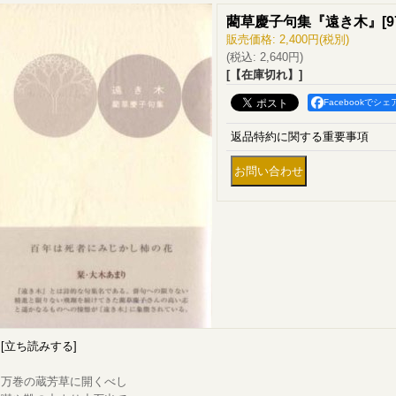
藺草慶子句集『遠き木』
[
9
販売価格
:
2,400円
(税別)
(税込
:
2,640円
)
[【在庫切れ】]
Facebookでシェ
返品特約に関する重要事項
[立ち読みする]
万巻の蔵芳草に開くべし