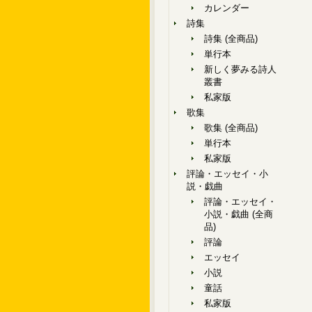
カレンダー
詩集
詩集 (全商品)
単行本
新しく夢みる詩人
叢書
私家版
歌集
歌集 (全商品)
単行本
私家版
評論・エッセイ・小
説・戯曲
評論・エッセイ・
小説・戯曲 (全商
品)
評論
エッセイ
小説
童話
私家版