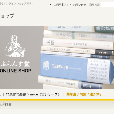
扱うオンラインショップです。
ご利用案内
｜
お問い合せ
商品検索
:
ショップ
ム
｜
精鋭俳句叢書
>
neige（雪シリーズ）
｜
藺草慶子句集『遠き木』
籍詳細