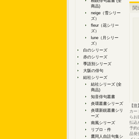
精鋭俳句叢書 (全
商品)
関
neige（雪シリー
ズ）
fleur（花シリー
ズ）
lune（月シリー
ズ）
白のシリーズ
赤のシリーズ
季語別シリーズ
大阪の俳句
結社シリーズ
結社シリーズ (全
商品)
知音俳句叢書
炎環叢書シリーズ
【注
炎環新鋭叢書シリ
カー
ーズ
らお
払込
南風シリーズ
予約
リブロ・件
品発
鷹同人自註句集シ