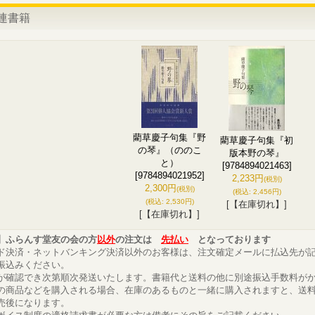
連書籍
藺草慶子句集『野
藺草慶子句集『初
の琴』（ののこ
版本野の琴』
と）
[9784894021463]
[9784894021952]
2,233円
(税別)
2,300円
(税別)
(税込
:
2,456円)
(税込
:
2,530円)
[【在庫切れ】]
[【在庫切れ】]
】ふらんす堂友の会の方
以外
の注文は
先払い
となっております
ド決済・ネットバンキング決済以外のお客様は、注文確定メールに払込先が
振込みください。
が確認でき次第順次発送いたします。書籍代と送料の他に別途振込手数料が
の商品などを購入される場合、在庫のあるものと一緒に購入されますと、送
売後になります。