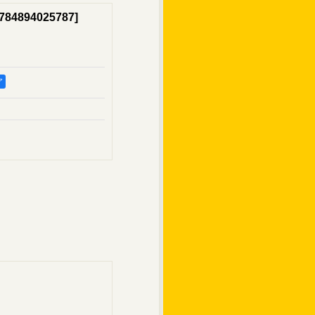
784894025787
]
ア