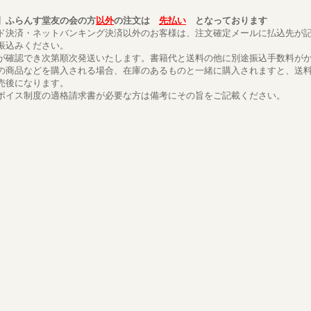
】ふらんす堂友の会の方
以外
の注文は
先払い
となっております
ド決済・ネットバンキング決済以外のお客様は、注文確定メールに払込先が
振込みください。
が確認でき次第順次発送いたします。書籍代と送料の他に別途振込手数料が
の商品などを購入される場合、在庫のあるものと一緒に購入されますと、送
売後になります。
ボイス制度の適格請求書が必要な方は備考にその旨をご記載ください。