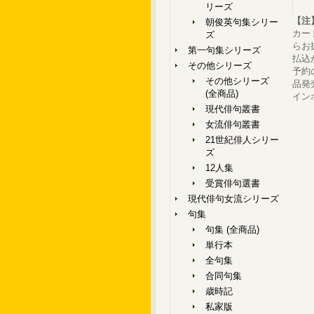
リーズ
【注
朝俊英句集シリー
カー
ズ
らお
第一句集シリーズ
払込
その他シリーズ
予約
その他シリーズ
品発
(全商品)
イン
現代俳句叢書
女流俳句叢書
21世紀俳人シリー
ズ
12人集
受賞俳句選書
現代俳句女流シリーズ
句集
句集 (全商品)
単行本
全句集
合同句集
歳時記
私家版