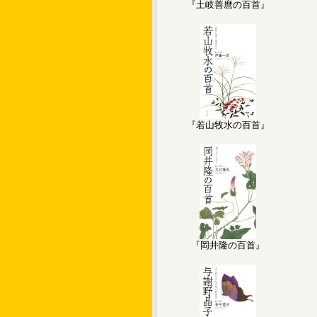
『土岐善麿の百首』
『若山牧水の百首』
『岡井隆の百首』