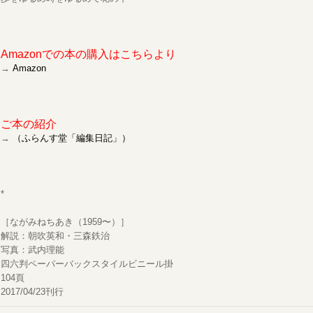
Amazonでの本の購入はこちらより
→
Amazon
ご本の紹介
→
（ふらんす堂「編集日記」）
*
［ながみねちあき（1959〜）］
解説：朝吹英和・三森鉄治
写真：武内理能
四六判ペーパーバックスタイルビニール掛
104頁
2017/04/23刊行