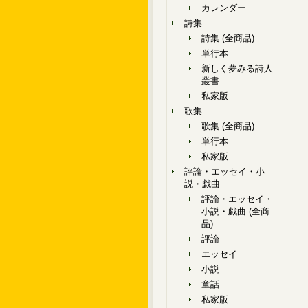
カレンダー
詩集
詩集 (全商品)
単行本
新しく夢みる詩人
叢書
私家版
歌集
歌集 (全商品)
単行本
私家版
評論・エッセイ・小
説・戯曲
評論・エッセイ・
小説・戯曲 (全商
品)
評論
エッセイ
小説
童話
私家版