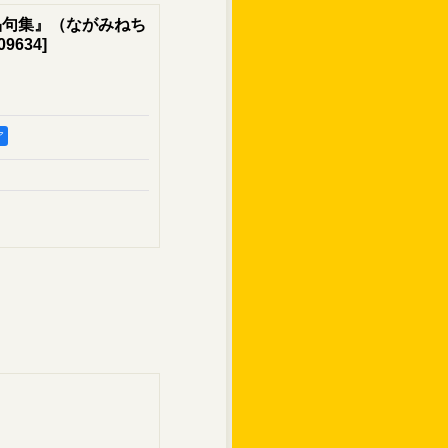
晶句集』（ながみねち
09634
]
ア