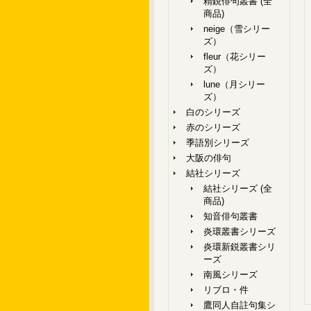
精鋭俳句叢書 (全
商品)
neige（雪シリー
ズ）
fleur（花シリー
ズ）
lune（月シリー
ズ）
白のシリーズ
赤のシリーズ
季語別シリーズ
大阪の俳句
結社シリーズ
結社シリーズ (全
商品)
知音俳句叢書
炎環叢書シリーズ
炎環新鋭叢書シリ
ーズ
南風シリーズ
リブロ・件
鷹同人自註句集シ