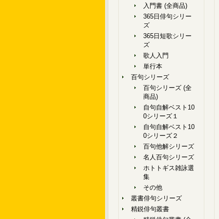
入門書 (全商品)
365日俳句シリー
ズ
365日短歌シリー
ズ
歌人入門
単行本
百句シリーズ
百句シリーズ (全
商品)
自句自解ベスト10
0シリーズ１
自句自解ベスト10
0シリーズ２
百句他解シリーズ
名人百句シリーズ
ホトトギス雑詠選
集
その他
叢書俳句シリーズ
精鋭俳句叢書