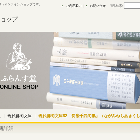
扱うオンラインショップです。
ご利用案内
｜
お問い合せ
商品検索
:
ショップ
ム
｜
現代俳句文庫
｜
現代俳句文庫82『長嶺千晶句集』（ながみねちあきく
籍詳細