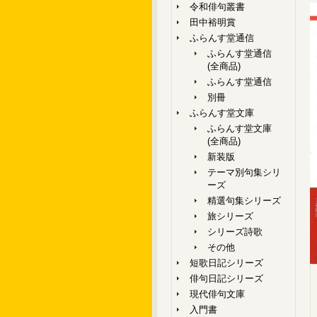
令和俳句叢書
田中裕明賞
ふらんす堂通信
ふらんす堂通信
(全商品)
ふらんす堂通信
別冊
ふらんす堂文庫
ふらんす堂文庫
(全商品)
新装版
テーマ別句集シリ
ーズ
精選句集シリーズ
旅シリーズ
シリーズ詩歌
その他
短歌日記シリーズ
俳句日記シリーズ
現代俳句文庫
入門書