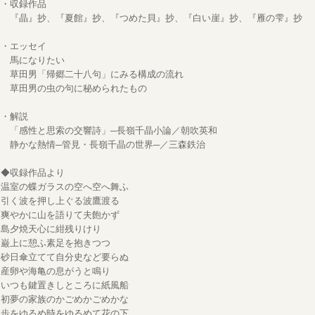
・収録作品
『晶』抄、『夏館』抄、『つめた貝』抄、『白い崖』抄、『雁の雫』抄
・エッセイ
馬になりたい
草田男「帰郷二十八句」にみる構成の流れ
草田男の虫の句に秘められたもの
・解説
「感性と思索の交響詩」─長嶺千晶小論／朝吹英和
静かな熱情─管見・長嶺千晶の世界─／三森鉄治
◆収録作品より
温室の蝶ガラスの空へ空へ舞ふ
引く波を押し上ぐる波鷹渡る
爽やかに山を語りて夫飽かず
島夕焼天心に紺残りけり
巌上に憩ふ素足を抱きつつ
砂日傘立てて自分史など要らぬ
産卵や海亀の息がうと鳴り
いつも鍵置きしところに紙風船
初夢の家族のかごめかごめかな
歩をゆるめ時をゆるめて花の下