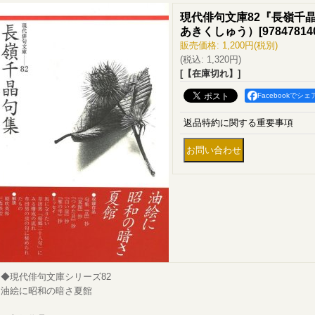
現代俳句文庫82『長嶺千
あきくしゅう）
[
97847814
販売価格
:
1,200円
(税別)
(税込
:
1,320円
)
[【在庫切れ】]
Facebookでシェ
返品特約に関する重要事項
◆現代俳句文庫シリーズ82
油絵に昭和の暗さ夏館