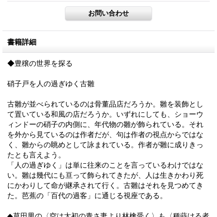
書籍詳細
◆豊穣の世界を探る
硝子戸を人の過ぎゆく古雛
古雛が並べられているのは骨董品店だろうか。雛を装飾とし
て置いている和風の店だろうか。いずれにしても、ショーウ
ィンドーの硝子の内側に、年代物の雛が飾られている。それ
を外から見ているのは作者だが、句は作者の視点からではな
く、雛からの眺めとして詠まれている。作者が雛に成りきっ
たとも言えよう。
「人の過ぎゆく」は単に往来のことを言っているわけではな
い。雛は幾代にも亘って飾られてきたが、人は生きかわり死
にかわりして命が継承されて行く。古雛はそれを見つめてき
た。芭蕉の「百代の過客」に通じる視座である。
◆草田男の〈空は太初の青さ妻より林檎受く〉も〈種蒔ける者