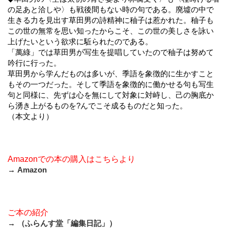
の足あと洽しや〉も戦後間もない時の句である。廃墟の中で
生きる力を見出す草田男の詩精神に秞子は惹かれた。秞子も
この世の無常を思い知ったからこそ、この世の美しさを詠い
上げたいという欲求に駈られたのである。
「萬綠」では草田男が写生を提唱していたので秞子は努めて
吟行に行った。
草田男から学んだものは多いが、季語を象徴的に生かすこと
もその一つだった。そして季語を象徴的に働かせる句も写生
句と同様に、先ずは心を無にして対象に対峙し、己の胸底か
ら湧き上がるものを?んでこそ成るものだと知った。
（本文より）
Amazonでの本の購入はこちらより
→
Amazon
ご本の紹介
→
（ふらんす堂「編集日記」）