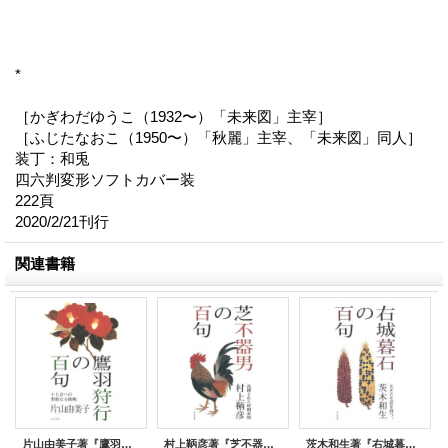
*
［かぎわだゆうこ（1932〜）「未来図」主宰］
［ふじたなおこ（1950〜）「秋麗」主宰、「未来図」同人］
装丁：和兎
四六判変形ソフトカバー装
222頁
2020/2/21刊行
関連書籍
片山由美子著『鷹羽狩行の百句』（たかはしゅぎょうのひゃっく）
村上鞆彦著『芝不器男の百句』（しばふきおのひゃっく）
茨木和生著『右城暮石の百句』（うしろぼせきのひゃっく）