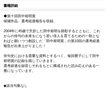
書籍詳細
◆第十回田中裕明賞
候補作品、選考経過報告を収録。
2004年に45歳で夭折した田中裕明を顕彰するとともに、これ
からの俳句の未来をになう若い俳人を育てるための一助とな
ればと願いつつ創設した「田中裕明賞」の第10回の選考経過
報告が出来上がりました！
俳句史における貴重な資料とするべく、毎回冊子にして田中
裕明賞の記録を残していきます。
選考経過を録音しそれをもとに構成された読み応えのある一
冊になっています。
◆該当句集なし