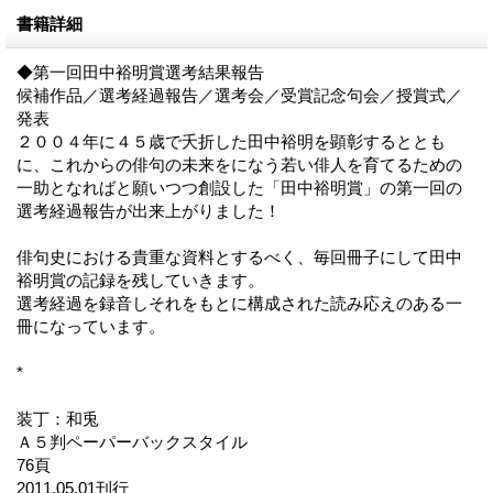
書籍詳細
◆第一回田中裕明賞選考結果報告
候補作品／選考経過報告／選考会／受賞記念句会／授賞式／
発表
２００４年に４５歳で夭折した田中裕明を顕彰するととも
に、これからの俳句の未来をになう若い俳人を育てるための
一助となればと願いつつ創設した「田中裕明賞」の第一回の
選考経過報告が出来上がりました！
俳句史における貴重な資料とするべく、毎回冊子にして田中
裕明賞の記録を残していきます。
選考経過を録音しそれをもとに構成された読み応えのある一
冊になっています。
*
装丁：和兎
Ａ５判ペーパーバックスタイル
76頁
2011.05.01刊行