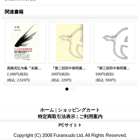
関連書籍
高柳克弘句集『未踏』（みとう）
『第二回田中裕明賞』（だいにかいたなかひろあきしょう）
『第三回田中裕明賞』（だいさんかいたなかひろあきしょう）
2,286円
(税別)
200円
(税別)
500円
(税別)
(税込
:
2,515円)
(税込
:
220円)
(税込
:
550円)
ホーム
|
ショッピングカート
特定商取引法表示
|
ご利用案内
PCサイト
Copyright (C) 2008 Furansudo Ltd. All Rights Reserved.