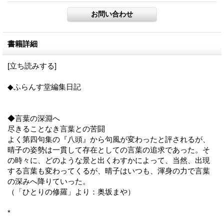
書籍詳細
[立ち読みする]
◆ふらんす堂編集日記
◆言葉の深淵へ
尽きることなき言葉との苦闘
よく第四句集の『八頭』から句風が変わったと評されるが、
晴子の姿勢は一貫して存在としての言葉の追求であった。そ
の時々に、どのような景と出くわすかによって、当然、出現
する言葉も変わってくるが、晴子はいつも、渾身の力で言葉
の深みへ降りていった。
（「ひとりの修羅」より：奥坂まや）
*