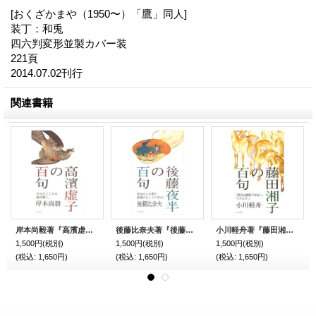
[おくざかまや（1950〜）「鷹」同人]
装丁：和兎
四六判変形並製カバー装
221頁
2014.07.02刊行
関連書籍
岸本尚毅著『高濱虚子の百句』（たかはまきょしのひゃっく）
後藤比奈夫著『後藤夜半の百句』（ごとうやはんのひゃっく）
小川軽舟著『藤田湘子の百句』（ふじたしょうしのひゃっく）
1,500円
(税別)
1,500円
(税別)
1,500円
(税別)
(税込
:
1,650円)
(税込
:
1,650円)
(税込
:
1,650円)