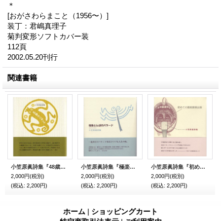
＊
[おがさわらまこと（1956〜）]
装丁：君嶋真理子
菊判変形ソフトカバー装
112頁
2002.05.20刊行
関連書籍
小笠原眞詩集『48歳のソネット』（よんじゅうはっさいのそねっと）
小笠原眞詩集『極楽とんぼのバラード』（ごくらくとんぼのばらーど）
小笠原眞詩集『初めての扁桃腺摘出術』（はじめてのへんとうせんてきしゅつじゅつ）
2,000円
(税別)
2,000円
(税別)
2,000円
(税別)
(税込
:
2,200円)
(税込
:
2,200円)
(税込
:
2,200円)
ホーム
|
ショッピングカート