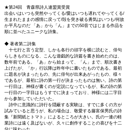
★第24回 青森県詩人連盟賞受賞
出会いはいつも突然やってくる/愛はいつも遅れてやってくる/
生まれたままの感情に戻って/殻を突き破る勇気はいつも/何故
か平凡なのだ 「あ」から「ん」までの50音ではじまる作品を
順に並べたユニークな詩集。
◆ 著者第二詩集
十七行と言う定型、しかも各行の頭字を横に読むと、俳句
らしきものになる、こんな遊戯的な詩篇を書き始めたのは、
数年前である。「あ」から始まって、「ん」まで、順次書き
上げたが、「か」行以降は昨年中に書いたものである。最初
に題名が決まったもの、先に俳句が出来あがったもの、様々
であるが、最初に詩の第一行が決まったものは無い。詩の第
一行目は、神様が書くのが定説になっているが、私の詩の第
一行目の一字目はもうすでに決まっており、神様には二字目
から参加していただいた。
詩中に意識的に詩行を隠蔽する実験は、すでに多くの方が
試みていると思うが、私の場合は、敬愛する藤富保男氏の詩
集『新聞紙とトマト』によるところが大きい。氏の一連の軽
業詩には遠く及ばないが、久々に創作することの喜びを十二
分に味わった。