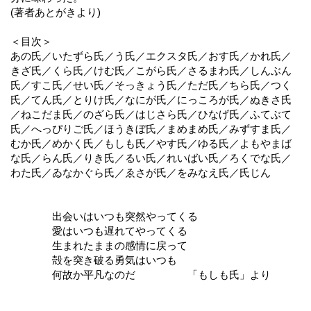
(著者あとがきより)
＜目次＞
あの氏／いたずら氏／う氏／エクスタ氏／おす氏／かれ氏／
きざ氏／くら氏／けむ氏／こがら氏／さるまわ氏／しんぶん
氏／すこ氏／せい氏／そっきょう氏／ただ氏／ちら氏／つく
氏／てん氏／とりけ氏／なにが氏／にっころが氏／ぬきさ氏
／ねこだま氏／のざら氏／はじさら氏／ひなげ氏／ふてぶて
氏／へっぴりご氏／ほうきぼ氏／まめまめ氏／みずすま氏／
むか氏／めかく氏／もしも氏／やす氏／ゆる氏／よもやまば
な氏／らん氏／りき氏／るい氏／れいばい氏／ろくでな氏／
わた氏／ゐなかぐら氏／ゑさが氏／をみなえ氏／氏じん
出会いはいつも突然やってくる
愛はいつも遅れてやってくる
生まれたままの感情に戻って
殻を突き破る勇気はいつも
何故か平凡なのだ 「もしも氏」より