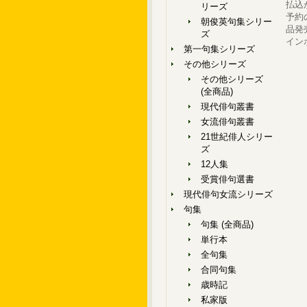
払込
リーズ
予約
朝俊英句集シリー
品発
ズ
イン
第一句集シリーズ
その他シリーズ
その他シリーズ
(全商品)
現代俳句叢書
女流俳句叢書
21世紀俳人シリー
ズ
12人集
受賞俳句選書
現代俳句女流シリーズ
句集
句集 (全商品)
単行本
全句集
合同句集
歳時記
私家版