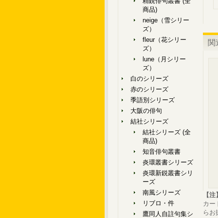
精鋭俳句叢書 (全
商品)
neige（雪シリー
ズ）
fleur（花シリー
関
ズ）
lune（月シリー
ズ）
白のシリーズ
赤のシリーズ
季語別シリーズ
大阪の俳句
結社シリーズ
結社シリーズ (全
商品)
知音俳句叢書
炎環叢書シリーズ
炎環新鋭叢書シリ
ーズ
南風シリーズ
【注
リブロ・件
カー
らお
鷹同人自註句集シ