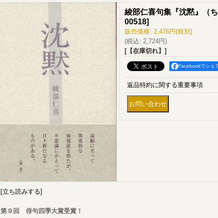
綾部仁喜句集『沈黙』（ち
00518
]
販売価格
:
2,476円
(税別)
(税込
:
2,724円
)
[【在庫切れ】]
Facebookでシェ
返品特約に関する重要事項
[立ち読みする]
第９回 俳句四季大賞受賞！