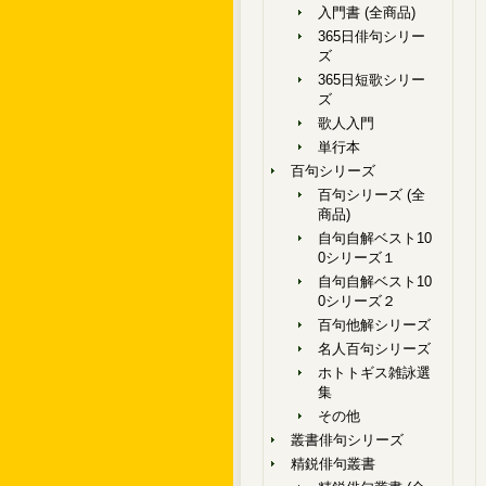
入門書 (全商品)
365日俳句シリー
ズ
365日短歌シリー
ズ
歌人入門
単行本
百句シリーズ
百句シリーズ (全
商品)
自句自解ベスト10
0シリーズ１
自句自解ベスト10
0シリーズ２
百句他解シリーズ
名人百句シリーズ
ホトトギス雑詠選
集
その他
叢書俳句シリーズ
精鋭俳句叢書