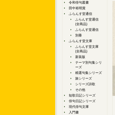
令和俳句叢書
田中裕明賞
ふらんす堂通信
ふらんす堂通信
(全商品)
ふらんす堂通信
別冊
ふらんす堂文庫
ふらんす堂文庫
(全商品)
新装版
テーマ別句集シリ
ーズ
精選句集シリーズ
旅シリーズ
シリーズ詩歌
その他
短歌日記シリーズ
俳句日記シリーズ
現代俳句文庫
入門書