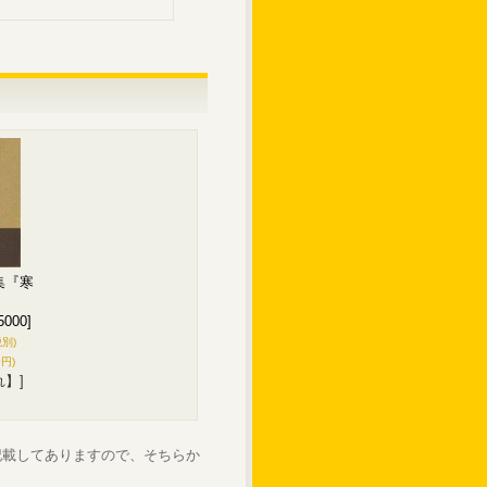
集『寒
5000]
税別)
0円)
れ】]
記載してありますので、そちらか