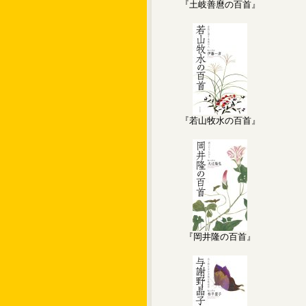
『土岐善麿の百首』
『若山牧水の百首』
『岡井隆の百首』