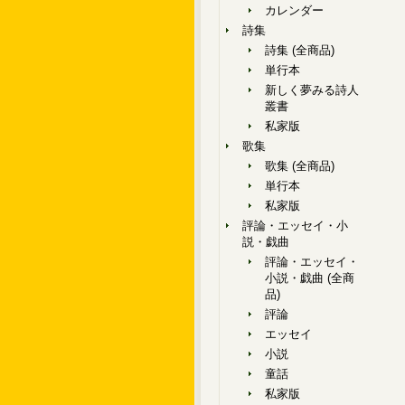
カレンダー
詩集
詩集 (全商品)
単行本
新しく夢みる詩人
叢書
私家版
歌集
歌集 (全商品)
単行本
私家版
評論・エッセイ・小
説・戯曲
評論・エッセイ・
小説・戯曲 (全商
品)
評論
エッセイ
小説
童話
私家版