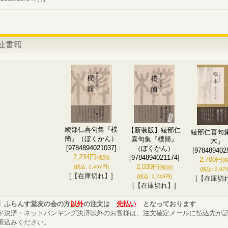
連書籍
綾部仁喜句集『樸
【新装版】綾部仁
綾部仁喜句
簡』（ぼくかん）
喜句集『樸簡』
木』
[9784894021037]
（ぼくかん）
[978489402
2,234円
[9784894021174]
(税別)
2,700円
(
2,039円
(税込
:
2,457円)
(税別)
(税込
:
2,97
[【在庫切れ】]
(税込
:
2,243円)
[【在庫切
[【在庫切れ】]
】ふらんす堂友の会の方
以外
の注文は
先払い
となっております
ド決済・ネットバンキング決済以外のお客様は、注文確定メールに払込先が
振込みください。