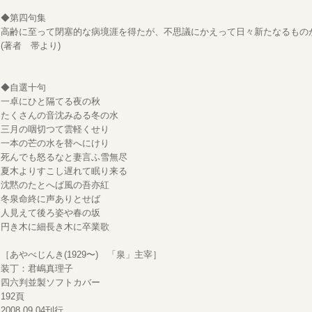
◆第四句集
高齢に至って閉塞的な病境涯を得たが、不思議にかえって日々新たなるもの
(著者 帯より)
◆自選十句
一卓にひと隔てる夜の秋
たくさんの音沈みゐる冬の水
三月の咽切つて雲軽くせり
一本の芒の水を替へにけり
死んでも怒るなと妻言ふ雪無尽
夏木よりすこし遅れて眠り来る
沈黙のたとへば風の吾亦紅
冬泉命終に声ありとせば
人見えて後ろ姿や春の坂
円き木に細長き木に卒業歌
［あやべじんき(1929〜) 「泉」主宰］
装丁：君嶋真理子
四六判並製ソフトカバー
192頁
2008.09.04刊行