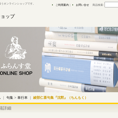
扱うオンラインショップです。
ご利用案内
｜
お問い合せ
商品検索
:
ショップ
ム
｜
句集
>
単行本
｜
綾部仁喜句集『沈黙』（ちんもく）
籍詳細