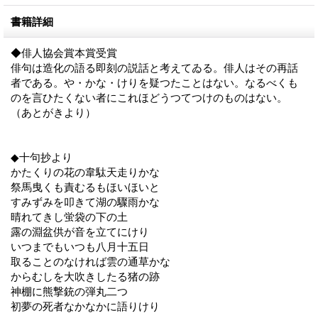
書籍詳細
◆俳人協会賞本賞受賞
俳句は造化の語る即刻の説話と考えてゐる。俳人はその再話
者である。や・かな・けりを疑つたことはない。なるべくも
のを言ひたくない者にこれほどうつてつけのものはない。
（あとがきより）
◆十句抄より
かたくりの花の韋駄天走りかな
祭馬曳くも責むるもほいほいと
すみずみを叩きて湖の驟雨かな
晴れてきし蛍袋の下の土
露の淵盆供が音を立てにけり
いつまでもいつも八月十五日
取ることのなければ雲の通草かな
からむしを大吹きしたる猪の跡
神棚に熊撃銃の弾丸二つ
初夢の死者なかなかに語りけり