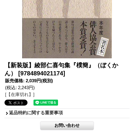
【新装版】綾部仁喜句集『樸簡』（ぼくか
ん）
[9784894021174]
販売価格
:
2,039円
(税別)
(税込
:
2,243円
)
[【在庫切れ】]
返品特約に関する重要事項