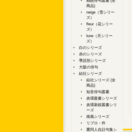
精鋭俳句叢書 (全
商品)
neige（雪シリー
ズ）
fleur（花シリー
ズ）
lune（月シリー
ズ）
白のシリーズ
赤のシリーズ
季語別シリーズ
大阪の俳句
結社シリーズ
結社シリーズ (全
商品)
知音俳句叢書
炎環叢書シリーズ
炎環新鋭叢書シリ
ーズ
南風シリーズ
リブロ・件
鷹同人自註句集シ