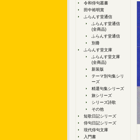
令和俳句叢書
田中裕明賞
ふらんす堂通信
ふらんす堂通信
(全商品)
ふらんす堂通信
別冊
ふらんす堂文庫
ふらんす堂文庫
(全商品)
新装版
テーマ別句集シリ
ーズ
精選句集シリーズ
旅シリーズ
シリーズ詩歌
その他
短歌日記シリーズ
俳句日記シリーズ
現代俳句文庫
入門書