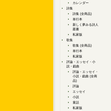
カレンダー
詩集
詩集 (全商品)
単行本
新しく夢みる詩人
叢書
私家版
歌集
歌集 (全商品)
単行本
私家版
評論・エッセイ・小
説・戯曲
評論・エッセイ・
小説・戯曲 (全商
品)
評論
エッセイ
小説
童話
私家版