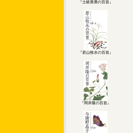
『土岐善麿の百首』
『若山牧水の百首』
『岡井隆の百首』