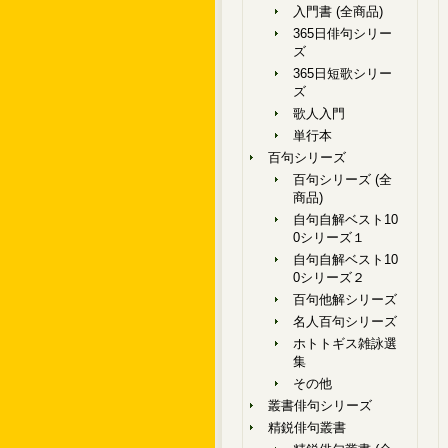
入門書 (全商品)
365日俳句シリー
ズ
365日短歌シリー
ズ
歌人入門
単行本
百句シリーズ
百句シリーズ (全
商品)
自句自解ベスト10
0シリーズ１
自句自解ベスト10
0シリーズ２
百句他解シリーズ
名人百句シリーズ
ホトトギス雑詠選
集
その他
叢書俳句シリーズ
精鋭俳句叢書