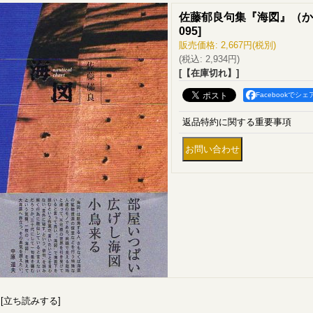
佐藤郁良句集『海図』（か
095
]
販売価格
:
2,667円
(税別)
(税込
:
2,934円
)
[【在庫切れ】]
Facebookでシェ
返品特約に関する重要事項
[立ち読みする]