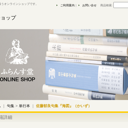
扱うオンラインショップです。
ご利用案内
｜
お問い合せ
商品検索
:
ショップ
ム
｜
句集
>
単行本
｜
佐藤郁良句集『海図』（かいず）
籍詳細