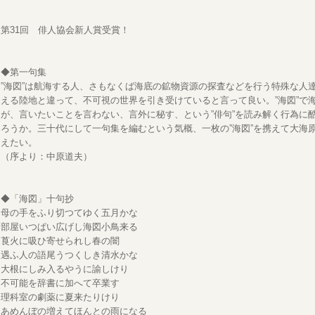
第31回 俳人協会新人賞受賞！
◆第一句集
”海図”は航海する人、さもなくば海底の鉱物資源の探査などを行う特殊な人
える陸地と違って、不可視の世界を引き受けていると言って良い。”海図”で
が、言いたいことを言わない、言外に秘す、という”俳句”を読み解く行為に
ろうか。三十代にして一句集を編むという気概、一枚の”海図”を携えて大海
えたい。
（序より：中原道夫）
◆「海図」十句抄
母の手をふり切つてゆく五月かな
部屋いつぱい広げし海図小鳥来る
莨火に吸ひ寄せられし春の闇
遇ふ人の語尾うつくしき清水かな
大根にしみ入るやうに諭しけり
不可能を辞書に加へて卒業す
理科室の劇薬に夏来たりけり
あめんぼの増えてほんとの雨になる