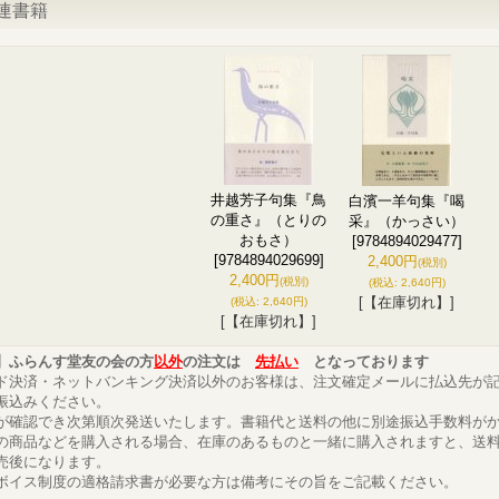
連書籍
井越芳子句集『鳥
白濱一羊句集『喝
の重さ』（とりの
采』（かっさい）
おもさ）
[9784894029477]
[9784894029699]
2,400円
(税別)
2,400円
(税別)
(税込
:
2,640円)
[【在庫切れ】]
(税込
:
2,640円)
[【在庫切れ】]
】ふらんす堂友の会の方
以外
の注文は
先払い
となっております
ド決済・ネットバンキング決済以外のお客様は、注文確定メールに払込先が
振込みください。
が確認でき次第順次発送いたします。書籍代と送料の他に別途振込手数料が
の商品などを購入される場合、在庫のあるものと一緒に購入されますと、送
売後になります。
ボイス制度の適格請求書が必要な方は備考にその旨をご記載ください。