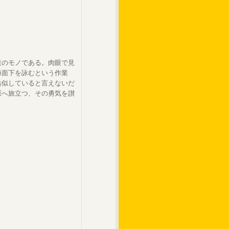
達のモノである。肉眼で見
海面下を詠むという作業
酷似していると言えないだ
原へ旅立つ、その勇気を讃