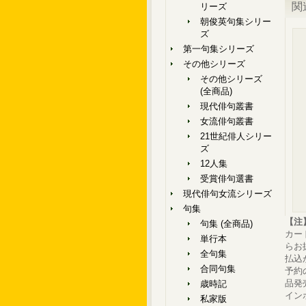
関
リーズ
朝俊英句集シリー
ズ
第一句集シリーズ
その他シリーズ
その他シリーズ
(全商品)
現代俳句叢書
女流俳句叢書
21世紀俳人シリー
ズ
12人集
受賞俳句選書
現代俳句女流シリーズ
句集
【注
句集 (全商品)
カー
単行本
らお
全句集
払込
合同句集
予約
品発
歳時記
イン
私家版