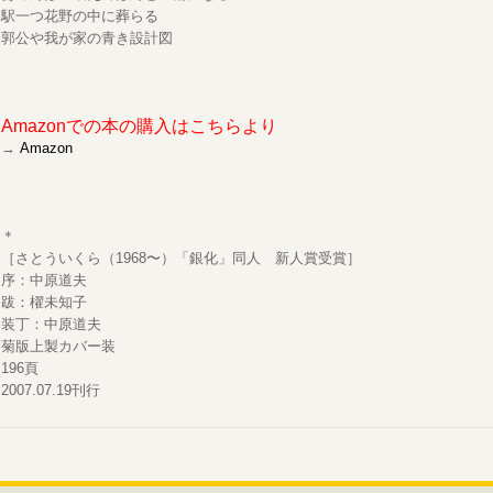
駅一つ花野の中に葬らる
郭公や我が家の青き設計図
Amazonでの本の購入はこちらより
→
Amazon
＊
［さとういくら（1968〜）「銀化」同人 新人賞受賞］
序：中原道夫
跋：櫂未知子
装丁：中原道夫
菊版上製カバー装
196頁
2007.07.19刊行