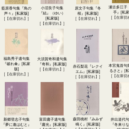
瀬古多江子
小沼良子句集
藍原香句集『鳥の
原文子句集『冬
手』
[私家
『結』（ゆい）
声々』
[私家版]
桜』
[私家版]
[【在庫切
[私家版]
[【在庫切れ】]
[【在庫切れ】]
[【在庫切れ】]
福島秀子遺句集
大須賀奇和遺句集
『破れ傘』
[私家
『奇和』
[私家版]
本宮鬼首句
赤石梨花『レクイ
版]
[【在庫切れ】]
るさと』
[
エム』
[私家版]
[【在庫切れ】]
[【在庫切
[【在庫切れ】]
森田桃村『みみず
新郷登志子句集
富田庸子遺句集
井出道代
鳴く』
[私家版]
『夢に逢はむと』
『庸光』
[私家版]
『冬来り