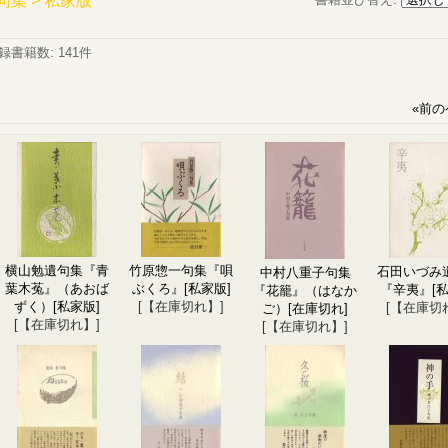
句集 > 私家版
録書籍数
:
141件
«
前の
横山勉遺句集『青
竹原惣一句集『唄
石田いづみ
中村八重子句集
葉木菟』（あおば
ぶくろ』
[私家版]
『辛夷』
[
『花籠』（はなか
ずく）
[私家版]
[【在庫切れ】]
[【在庫切
ご）
[在庫切れ]
[【在庫切れ】]
[【在庫切れ】]