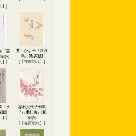
]
れ】]
井上かよ子『浮寝
集『薔
鳥』
[私家版]
私家版]
[【在庫切れ】]
れ】]
集『水
志村貴代子句集
家版]
『八重紅梅』
[私
れ】]
家版]
[【在庫切れ】]