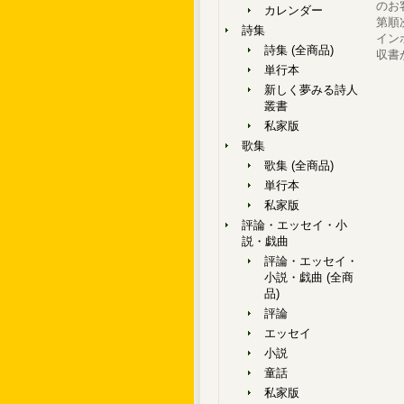
のお
カレンダー
第順
詩集
イン
詩集 (全商品)
収書
単行本
新しく夢みる詩人
叢書
私家版
歌集
歌集 (全商品)
単行本
私家版
評論・エッセイ・小
説・戯曲
評論・エッセイ・
小説・戯曲 (全商
品)
評論
エッセイ
小説
童話
私家版