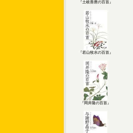
『土岐善麿の百首』
『若山牧水の百首』
『岡井隆の百首』