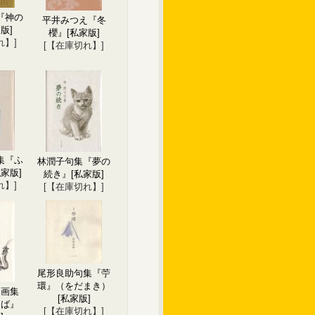
『神の
平井みつえ『冬
版]
櫻』
[私家版]
れ】]
[【在庫切れ】]
集『ふ
林潤子句集『夢の
私家版]
続き』
[私家版]
れ】]
[【在庫切れ】]
尾形良助句集『苧
環』（をだまき）
句画集
[私家版]
なば』
[【在庫切れ】]