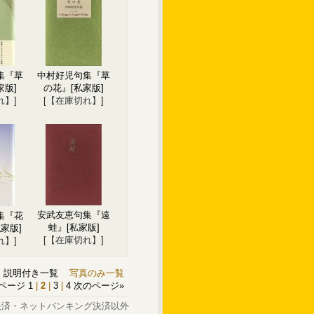
集『草
中村好児句集『草
家版]
の花』
[私家版]
れ】]
[【在庫切れ】]
安武友恵句集『遠
集『花
蛙』
[私家版]
私家版]
[【在庫切れ】]
れ】]
説明付き一覧
写真のみ一覧
ページ
1
|
2
|
3
|
4
次のページ
»
決済・ネットバンキング決済以外