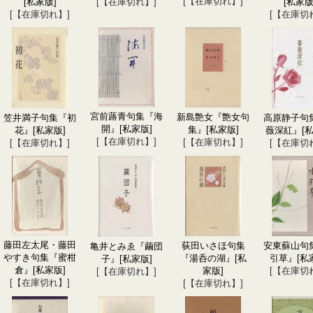
[【在庫切れ】]
[私家版]
[【在庫切れ】]
[私家版
[【在庫切れ】]
[【在庫切
宮前蕗青句集『海
新島艶女『艶女句
笠井満子句集『初
高原静子句
開』
[私家版]
集』
[私家版]
花』
[私家版]
薇深紅』
[
[【在庫切れ】]
[【在庫切れ】]
[【在庫切れ】]
[【在庫切
藤田左太尾・藤田
荻田いさほ句集
安東蘇山句
亀井とみゑ『繭団
やすき句集『蜜柑
『湯呑の湖』
[私
引草』
[私
子』
[私家版]
倉』
[私家版]
家版]
[【在庫切
[【在庫切れ】]
[【在庫切れ】]
[【在庫切れ】]