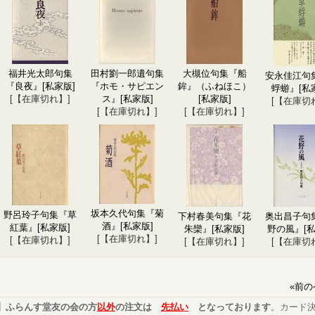
福井光太郎句集
田村劉一郎遺句集
大槻位句集『船
安永佳江句
『良夜』
[私家版]
『ホモ・サピエン
鉾』（ふねほこ）
蜉蝣』
[私
[【在庫切れ】]
ス』
[私家版]
[私家版]
[【在庫切
[【在庫切れ】]
[【在庫切れ】]
坂本久代句集『菊
野呂玲子句集『草
下村春美句集『花
奥出昌子句
酒』
[私家版]
紅葉』
[私家版]
朱欒』
[私家版]
野の風』
[
[【在庫切れ】]
[【在庫切れ】]
[【在庫切れ】]
[【在庫切
«
前の
】ふらんす堂友の会の方
以外
の注文は
先払い
となっております
。カード