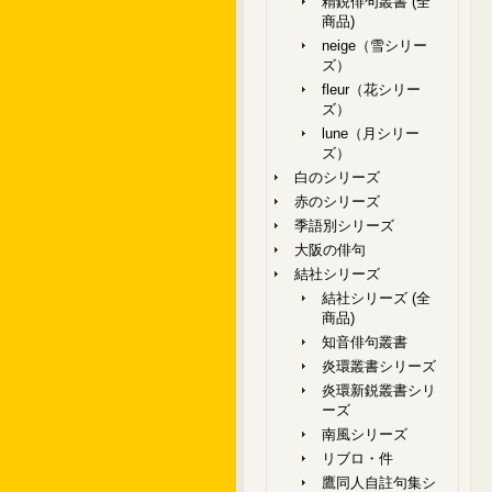
精鋭俳句叢書 (全
商品)
neige（雪シリー
ズ）
fleur（花シリー
ズ）
lune（月シリー
ズ）
白のシリーズ
赤のシリーズ
季語別シリーズ
大阪の俳句
結社シリーズ
結社シリーズ (全
商品)
知音俳句叢書
炎環叢書シリーズ
炎環新鋭叢書シリ
ーズ
南風シリーズ
リブロ・件
鷹同人自註句集シ