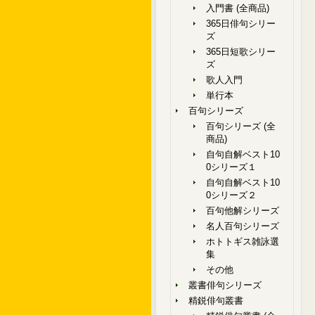
入門書 (全商品)
365日俳句シリー
ズ
365日短歌シリー
ズ
歌人入門
単行本
百句シリーズ
百句シリーズ (全
商品)
自句自解ベスト10
0シリーズ１
自句自解ベスト10
0シリーズ２
百句他解シリーズ
名人百句シリーズ
ホトトギス雑詠選
集
その他
叢書俳句シリーズ
精鋭俳句叢書