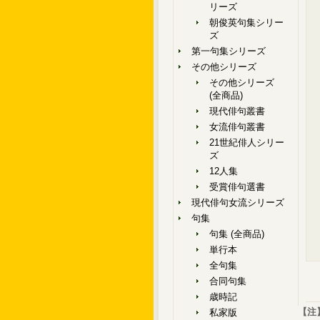
リーズ
朝俊英句集シリー
ズ
第一句集シリーズ
その他シリーズ
その他シリーズ
(全商品)
現代俳句叢書
女流俳句叢書
21世紀俳人シリー
ズ
12人集
受賞俳句選書
現代俳句女流シリーズ
句集
句集 (全商品)
単行本
全句集
合同句集
歳時記
【注
私家版