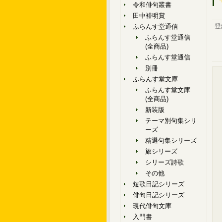
令和俳句叢書
田中裕明賞
登
ふらんす堂通信
ふらんす堂通信
(全商品)
ふらんす堂通信
別冊
ふらんす堂文庫
ふらんす堂文庫
(全商品)
新装版
テーマ別句集シリ
ーズ
精選句集シリーズ
旅シリーズ
シリーズ詩歌
その他
短歌日記シリーズ
俳句日記シリーズ
現代俳句文庫
入門書