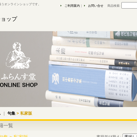
扱うオンラインショップです。
ご利用案内
｜
お問い合せ
商品検索
:
ショップ
ム
｜
句集
> 私家版
籍一覧
書籍並び替え
: