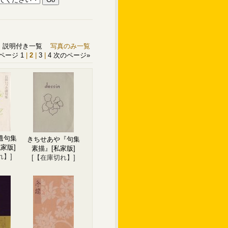
説明付き一覧
写真のみ一覧
ページ
1
|
2
|
3
|
4
次のページ
»
遺句集
きちせあや『句集
私家版]
素描』
[私家版]
れ】]
[【在庫切れ】]