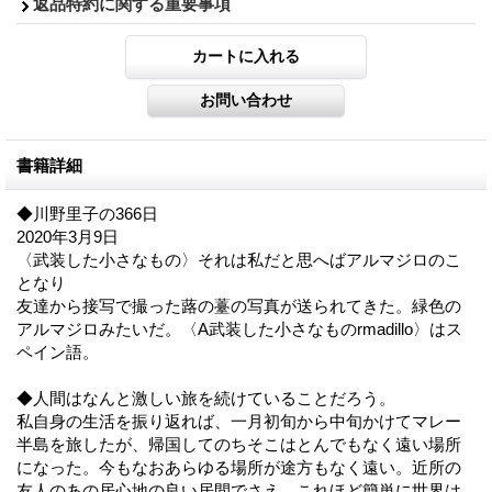
返品特約に関する重要事項
書籍詳細
◆川野里子の366日
2020年3月9日
〈武装した小さなもの〉それは私だと思へばアルマジロのこ
となり
友達から接写で撮った蕗の薹の写真が送られてきた。緑色の
アルマジロみたいだ。〈A武装した小さなものrmadillo〉はス
ペイン語。
◆人間はなんと激しい旅を続けていることだろう。
私自身の生活を振り返れば、一月初旬から中旬かけてマレー
半島を旅したが、帰国してのちそこはとんでもなく遠い場所
になった。今もなおあらゆる場所が途方もなく遠い。近所の
友人のあの居心地の良い居間でさえ。これほど簡単に世界は