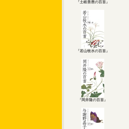
『土岐善麿の百首』
『若山牧水の百首』
『岡井隆の百首』