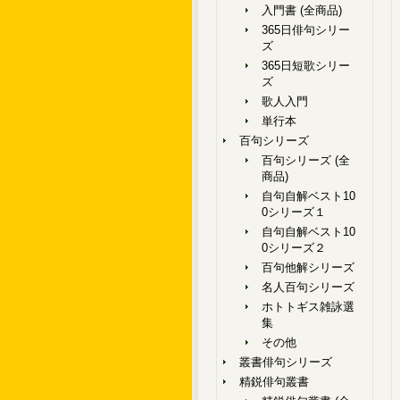
入門書 (全商品)
365日俳句シリー
ズ
365日短歌シリー
ズ
歌人入門
単行本
百句シリーズ
百句シリーズ (全
商品)
自句自解ベスト10
0シリーズ１
自句自解ベスト10
0シリーズ２
百句他解シリーズ
名人百句シリーズ
ホトトギス雑詠選
集
その他
叢書俳句シリーズ
精鋭俳句叢書