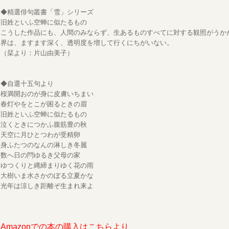
◆精選俳句叢書「雪」シリーズ
旧姓といふ空蝉に似たるもの
こうした作品にも、人間のみならず、生あるものすべてに対する観照がうか
界は、ますます深く、透明度を増して行くにちがいない。
（栞より：片山由美子）
◆自選十五句より
桜満開おのが身に皮膚いちまい
春灯やをとこが困るときの眉
旧姓といふ空蝉に似たるもの
泣くときにつかふ腹筋豊の秋
天空に月ひとつわが受精卵
身ふたつのなんの淋しき冬麗
数へ日の閂ゆるき父母の家
ゆつくりと縄締まりゆく花の雨
大樹いま水さかのぼる立夏かな
光年は涼しき距離ぞ生まれ来よ
Amazonでの本の購入はこちらより