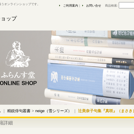
扱うオンラインショップです。
ご利用案内
｜
お問い合せ
商品検索
:
ショップ
ム
｜
精鋭俳句叢書
>
neige（雪シリーズ）
｜
辻美奈子句集『真咲』（まさき
籍詳細