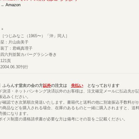
→
Amazon
＊
［つじみなこ（1965〜）「沖」同人］
栞：片山由美子
装丁：君嶋真理子
四六判並製カバーグラシン巻き
121頁
2004.06.30刊行
】ふらんす堂友の会の方
以外
の注文は
先払い
となっております
ド決済・ネットバンキング決済以外のお客様は、注文確定メールに払込先が
振込みください。
が確認でき次第順次発送いたします。書籍代と送料の他に別途振込手数料が
の商品などを購入される場合、在庫のあるものと一緒に購入されますと、送
売後になります。
ボイス制度の適格請求書が必要な方は備考にその旨をご記載ください。