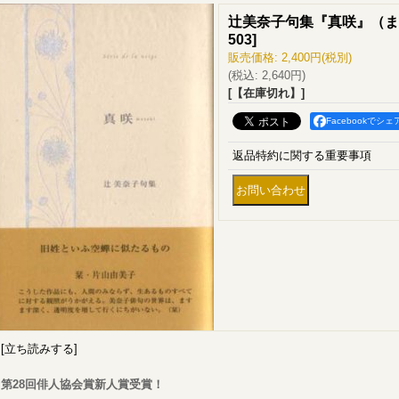
辻美奈子句集『真咲』（ま
503
]
販売価格
:
2,400円
(税別)
(税込
:
2,640円
)
[【在庫切れ】]
Facebookでシェ
返品特約に関する重要事項
[立ち読みする]
第28回俳人協会賞新人賞受賞！