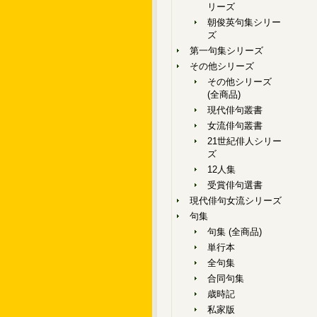
リーズ
朝俊英句集シリー
ズ
第一句集シリーズ
その他シリーズ
その他シリーズ
(全商品)
現代俳句叢書
女流俳句叢書
21世紀俳人シリー
ズ
12人集
受賞俳句選書
現代俳句女流シリーズ
句集
句集 (全商品)
単行本
全句集
合同句集
歳時記
私家版