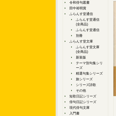
令和俳句叢書
田中裕明賞
ふらんす堂通信
ふらんす堂通信
(全商品)
ふらんす堂通信
別冊
ふらんす堂文庫
ふらんす堂文庫
(全商品)
新装版
テーマ別句集シリ
ーズ
精選句集シリーズ
旅シリーズ
シリーズ詩歌
その他
短歌日記シリーズ
俳句日記シリーズ
現代俳句文庫
入門書