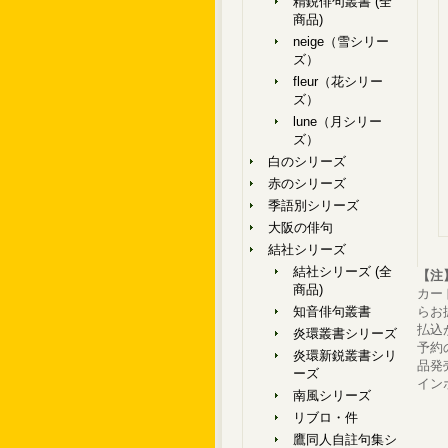
精鋭俳句叢書 (全
商品)
neige（雪シリー
ズ）
fleur（花シリー
ズ）
lune（月シリー
ズ）
白のシリーズ
赤のシリーズ
季語別シリーズ
大阪の俳句
結社シリーズ
結社シリーズ (全
【注
商品)
カー
知音俳句叢書
らお
払込
炎環叢書シリーズ
予約
炎環新鋭叢書シリ
品発
ーズ
イン
南風シリーズ
リブロ・件
鷹同人自註句集シ