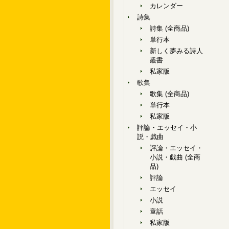
カレンダー
詩集
詩集 (全商品)
単行本
新しく夢みる詩人
叢書
私家版
歌集
歌集 (全商品)
単行本
私家版
評論・エッセイ・小
説・戯曲
評論・エッセイ・
小説・戯曲 (全商
品)
評論
エッセイ
小説
童話
私家版