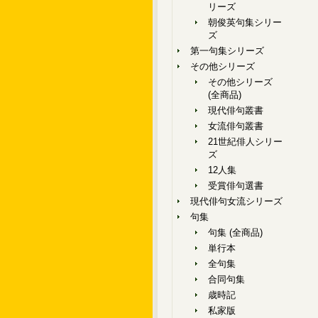
リーズ
朝俊英句集シリー
ズ
第一句集シリーズ
その他シリーズ
その他シリーズ
(全商品)
現代俳句叢書
女流俳句叢書
21世紀俳人シリー
ズ
12人集
受賞俳句選書
現代俳句女流シリーズ
句集
句集 (全商品)
単行本
全句集
合同句集
歳時記
私家版