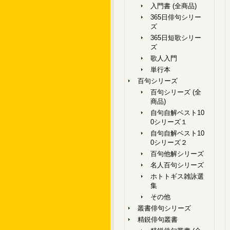
入門書 (全商品)
365日俳句シリー
ズ
365日短歌シリー
ズ
歌人入門
単行本
百句シリーズ
百句シリーズ (全
商品)
自句自解ベスト10
0シリーズ１
自句自解ベスト10
0シリーズ２
百句他解シリーズ
名人百句シリーズ
ホトトギス雑詠選
集
その他
叢書俳句シリーズ
精鋭俳句叢書