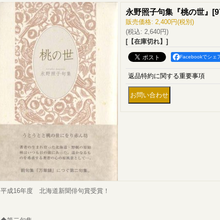
永野照子句集『桃の世』
[
9
販売価格
:
2,400円
(税別)
(税込
:
2,640円
)
[【在庫切れ】]
Facebookでシェ
返品特約に関する重要事項
平成16年度 北海道新聞俳句賞受賞！