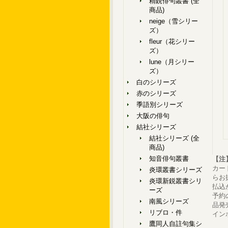
精鋭俳句叢書 (全
商品)
neige（雪シリー
ズ）
fleur（花シリー
ズ）
lune（月シリー
ズ）
白のシリーズ
赤のシリーズ
季語別シリーズ
大阪の俳句
結社シリーズ
結社シリーズ (全
商品)
知音俳句叢書
【注
カー
炎環叢書シリーズ
らお
炎環新鋭叢書シリ
払込
ーズ
予約
南風シリーズ
品発
リブロ・件
イン
鷹同人自註句集シ