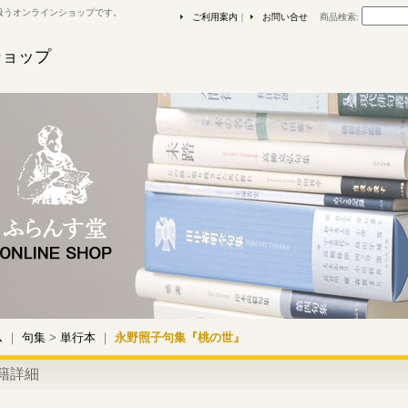
扱うオンラインショップです。
ご利用案内
｜
お問い合せ
商品検索
:
ショップ
ム
｜
句集
>
単行本
｜
永野照子句集『桃の世』
籍詳細