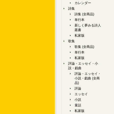
カレンダー
詩集
詩集 (全商品)
単行本
新しく夢みる詩人
叢書
私家版
歌集
歌集 (全商品)
単行本
私家版
評論・エッセイ・小
説・戯曲
評論・エッセイ・
小説・戯曲 (全商
品)
評論
エッセイ
小説
童話
私家版