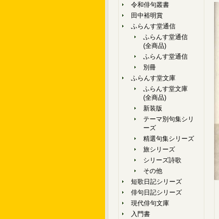
令和俳句叢書
田中裕明賞
ふらんす堂通信
ふらんす堂通信
(全商品)
ふらんす堂通信
別冊
ふらんす堂文庫
ふらんす堂文庫
(全商品)
新装版
テーマ別句集シリ
ーズ
精選句集シリーズ
旅シリーズ
シリーズ詩歌
その他
短歌日記シリーズ
俳句日記シリーズ
現代俳句文庫
入門書