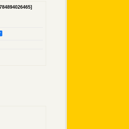
784894026465
]
ア