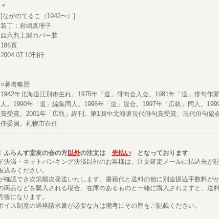
＊
[ながのてるこ（1942〜）]
装丁：君嶋真理子
四六判上製カバー装
186頁
2004.07.10刊行
○著者略歴
1942年北海道江別市生れ。1975年「道」俳句会入会。1981年「道」俳句作
人。1990年「道」編集同人。1996年「道」退会。1997年「広軌」同人。19
賞受賞。2001年「広軌」終刊。第1回中北海道現代俳句賞受賞。現代俳句協
任委員。札幌市在住
】ふらんす堂友の会の方
以外
の注文は
先払い
となっております
ド決済・ネットバンキング決済以外のお客様は、注文確定メールに払込先が
振込みください。
が確認でき次第順次発送いたします。書籍代と送料の他に別途振込手数料が
の商品などを購入される場合、在庫のあるものと一緒に購入されますと、送
売後になります。
ボイス制度の適格請求書が必要な方は備考にその旨をご記載ください。