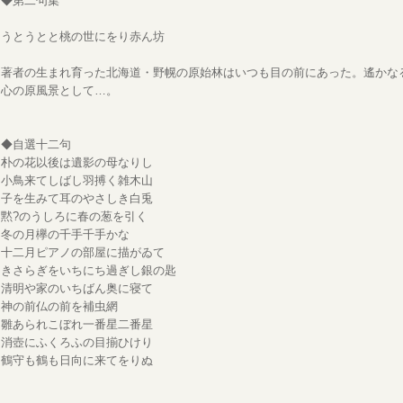
◆第二句集
うとうとと桃の世にをり赤ん坊
著者の生まれ育った北海道・野幌の原始林はいつも目の前にあった。遙かな
心の原風景として…。
◆自選十二句
朴の花以後は遺影の母なりし
小鳥来てしばし羽搏く雑木山
子を生みて耳のやさしき白兎
黙?のうしろに春の葱を引く
冬の月欅の千手千手かな
十二月ピアノの部屋に描がゐて
きさらぎをいちにち過ぎし銀の匙
清明や家のいちばん奥に寝て
神の前仏の前を補虫網
雛あられこぼれ一番星二番星
消壺にふくろふの目揃ひけり
鶴守も鶴も日向に来てをりぬ