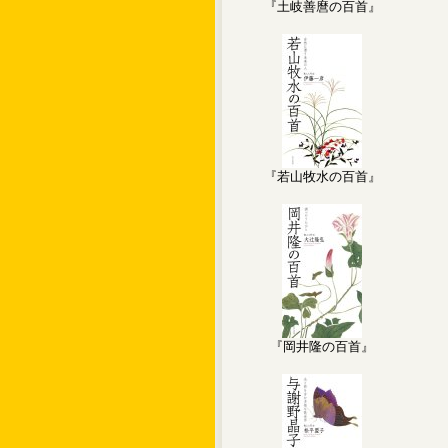
『土岐善麿の百首』
『若山牧水の百首』
『岡井隆の百首』