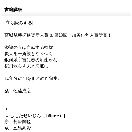
書籍詳細
[立ち読みする]
宮城県芸術選奨新人賞 & 第10回 加美俳句大賞受賞！
濫觴の光は自転する檸檬
炎天を一角獣となり仰ぐ
銀河系宇宙に春の乳歯かな
桜貝散らす大木海底に
10年分の句をまとめた句集。
栞：佐藤成之
＊
[いしもたせいじん（1955〜）]
序：菅原鬨也
跋：五島高資