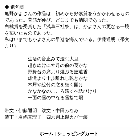
◆ 遺句集
亀野かよさんの作品は、初めから好素質をうかがわせるもの
であった。背筋が伸び、どこまでも清朗であった。
白桃賞を受賞した「浅草三社祭」は、かよさんの更なる一境
を拓いたものであった。
私はいまでもかよさんの早逝を悔んでいる。伊藤通明（帯文
より）
生活の音止みて澄む大旦
起きぬけに牡丹の前の莨かな
野舞台の席より煙ぶる蚊遣香
雄滝より十歩離れし乾きかな
木犀や絵付の窓を細く開け
かなかなのこころ遠くへ誘ひけり
一面の雪の中なる雪捨て場
帯文・伊藤通明 跋文・中田みなみ
装丁・君嶋真理子 四六判上製カバー装
ホーム
|
ショッピングカート