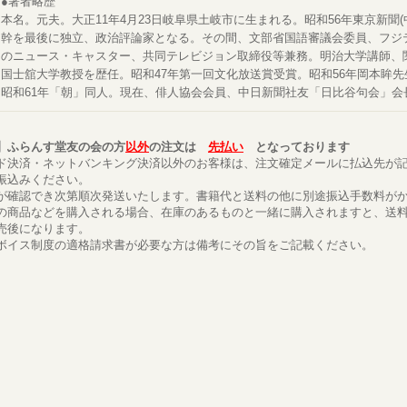
●著者略歴
本名。元夫。大正11年4月23日岐阜県土岐市に生まれる。昭和56年東京新聞
幹を最後に独立、政治評論家となる。その間、文部省国語審議会委員、フジ
のニュース・キャスター、共同テレビジョン取締役等兼務。明治大学講師、
国士舘大学教授を歴任。昭和47年第一回文化放送賞受賞。昭和56年岡本眸
昭和61年「朝」同人。現在、俳人協会会員、中日新聞社友「日比谷句会」会
】ふらんす堂友の会の方
以外
の注文は
先払い
となっております
ド決済・ネットバンキング決済以外のお客様は、注文確定メールに払込先が
振込みください。
が確認でき次第順次発送いたします。書籍代と送料の他に別途振込手数料が
の商品などを購入される場合、在庫のあるものと一緒に購入されますと、送
売後になります。
ボイス制度の適格請求書が必要な方は備考にその旨をご記載ください。