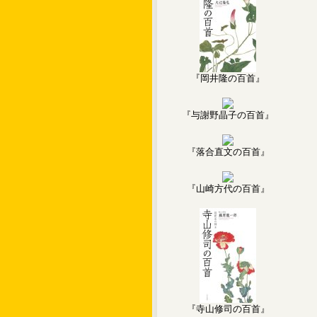
『岡井隆の百首』
『与謝野晶子の百首』
『落合直文の百首』
『山崎方代の百首』
『寺山修司の百首』