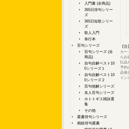
入門書 (全商品)
365日俳句シリー
ズ
365日短歌シリー
ズ
歌人入門
単行本
百句シリーズ
【注
百句シリーズ (全
カー
商品)
らお
払込
自句自解ベスト10
予約
0シリーズ１
品発
自句自解ベスト10
イン
0シリーズ２
百句他解シリーズ
名人百句シリーズ
ホトトギス雑詠選
集
その他
叢書俳句シリーズ
精鋭俳句叢書