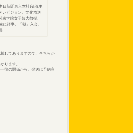
(中日新聞東京本社)論説主
テレビジョン、文化放送
関東学院女子短大教授、
先生に師事。「朝」入会。
長
記載してありますので、そちらか
かかります。
料一律の関係から、発送は予約商