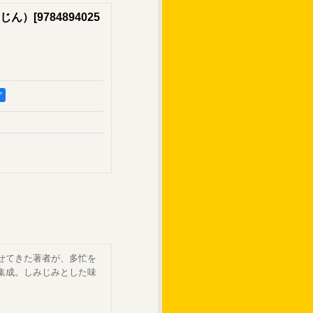
じん）
[
9784894025
ア
せてきた著者が、多忙を
集成。しみじみとした味