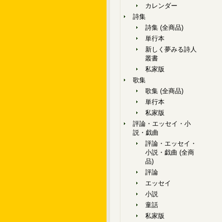
カレンダー
詩集
詩集 (全商品)
単行本
新しく夢みる詩人
叢書
私家版
歌集
歌集 (全商品)
単行本
私家版
評論・エッセイ・小
説・戯曲
評論・エッセイ・
小説・戯曲 (全商
品)
評論
エッセイ
小説
童話
私家版