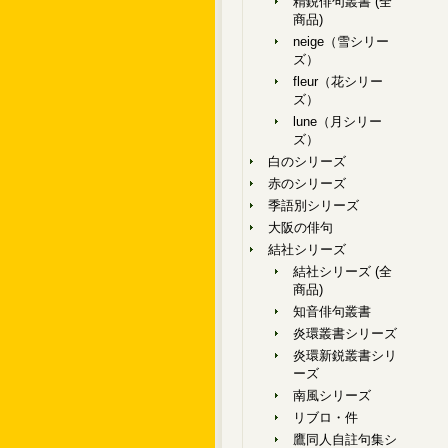
精鋭俳句叢書 (全
商品)
neige（雪シリー
ズ）
fleur（花シリー
ズ）
lune（月シリー
ズ）
白のシリーズ
赤のシリーズ
季語別シリーズ
大阪の俳句
結社シリーズ
結社シリーズ (全
商品)
知音俳句叢書
炎環叢書シリーズ
炎環新鋭叢書シリ
ーズ
南風シリーズ
リブロ・件
鷹同人自註句集シ