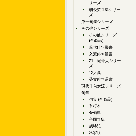
リーズ
朝俊英句集シリー
ズ
第一句集シリーズ
その他シリーズ
その他シリーズ
(全商品)
現代俳句叢書
女流俳句叢書
21世紀俳人シリー
ズ
12人集
受賞俳句選書
現代俳句女流シリーズ
句集
句集 (全商品)
単行本
全句集
合同句集
歳時記
私家版