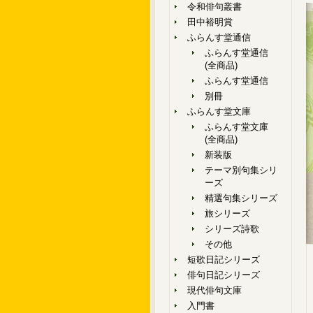
令和俳句叢書
田中裕明賞
ふらんす堂通信
ふらんす堂通信
(全商品)
ふらんす堂通信
別冊
ふらんす堂文庫
ふらんす堂文庫
(全商品)
新装版
テーマ別句集シリ
ーズ
精選句集シリーズ
旅シリーズ
シリーズ詩歌
その他
短歌日記シリーズ
俳句日記シリーズ
現代俳句文庫
入門書