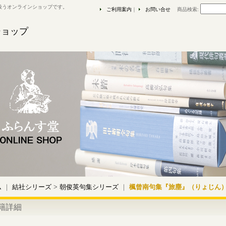
扱うオンラインショップです。
ご利用案内
｜
お問い合せ
商品検索
:
ショップ
ム
｜
結社シリーズ
>
朝俊英句集シリーズ
｜
楓曾南句集『旅塵』（りょじん
籍詳細