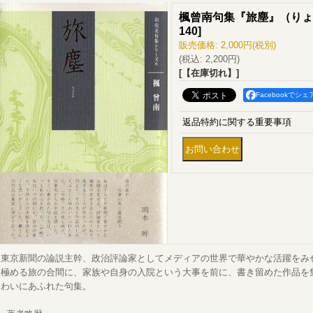
楓曾南句集『旅塵』（りょ
140
]
販売価格
:
2,000円
(税別)
(税込
:
2,200円
)
[【在庫切れ】]
Facebookでシェ
返品特約に関する重要事項
東京新聞の論説主幹、政治評論家としてメディアの世界で華やかな活躍をみ
極める旅の合間に、家族や自身の入院という大事を前に、書き留めた作品を
わいにあふれた句集。