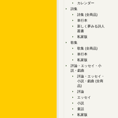
カレンダー
詩集
詩集 (全商品)
単行本
新しく夢みる詩人
叢書
私家版
歌集
歌集 (全商品)
単行本
私家版
評論・エッセイ・小
説・戯曲
評論・エッセイ・
小説・戯曲 (全商
品)
評論
エッセイ
小説
童話
私家版