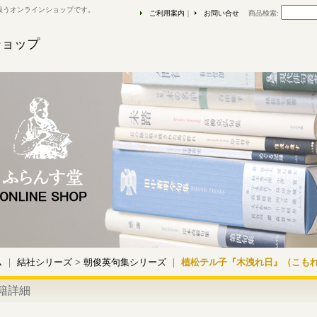
扱うオンラインショップです。
ご利用案内
｜
お問い合せ
商品検索
:
ショップ
ム
｜
結社シリーズ
>
朝俊英句集シリーズ
｜
植松テル子『木洩れ日』（こも
籍詳細