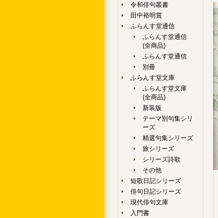
令和俳句叢書
田中裕明賞
ふらんす堂通信
ふらんす堂通信
(全商品)
ふらんす堂通信
別冊
ふらんす堂文庫
ふらんす堂文庫
(全商品)
新装版
テーマ別句集シリ
ーズ
精選句集シリーズ
旅シリーズ
シリーズ詩歌
その他
短歌日記シリーズ
俳句日記シリーズ
現代俳句文庫
入門書