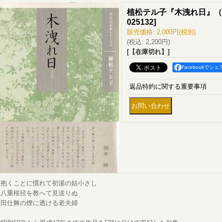
植松テル子『木洩れ日』（
025132
]
販売価格
:
2,000円
(税別)
(税込
:
2,200円
)
[【在庫切れ】]
Facebookでシェ
返品特約に関する重要事項
抱くことに慣れて初湯の姑小さし
八重桜径を教へて見送りぬ
田仕舞の煙に透ける老夫婦