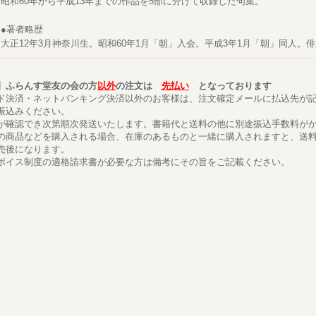
昭和60年から平成13年までの作品を5部に分けて収録した句集。
●著者略歴
大正12年3月神奈川生。昭和60年1月「朝」入会。平成3年1月「朝」同人。
】ふらんす堂友の会の方
以外
の注文は
先払い
となっております
ド決済・ネットバンキング決済以外のお客様は、注文確定メールに払込先が
振込みください。
が確認でき次第順次発送いたします。書籍代と送料の他に別途振込手数料が
の商品などを購入される場合、在庫のあるものと一緒に購入されますと、送
売後になります。
ボイス制度の適格請求書が必要な方は備考にその旨をご記載ください。