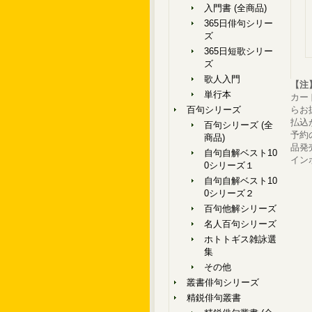
入門書 (全商品)
365日俳句シリー
ズ
365日短歌シリー
ズ
歌人入門
【注
単行本
カー
百句シリーズ
らお
払込
百句シリーズ (全
予約
商品)
品発
自句自解ベスト10
イン
0シリーズ１
自句自解ベスト10
0シリーズ２
百句他解シリーズ
名人百句シリーズ
ホトトギス雑詠選
集
その他
叢書俳句シリーズ
精鋭俳句叢書