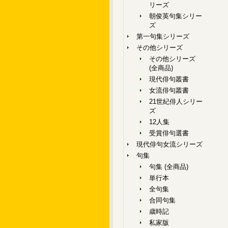
リーズ
朝俊英句集シリー
ズ
第一句集シリーズ
その他シリーズ
その他シリーズ
(全商品)
現代俳句叢書
女流俳句叢書
21世紀俳人シリー
ズ
12人集
受賞俳句選書
現代俳句女流シリーズ
句集
句集 (全商品)
単行本
全句集
合同句集
歳時記
私家版