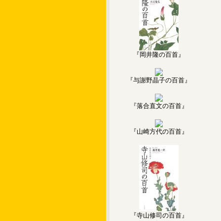
『岡井隆の百首』
『与謝野晶子の百首』
『落合直文の百首』
『山崎方代の百首』
『寺山修司の百首』