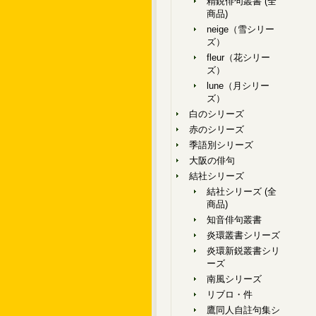
精鋭俳句叢書 (全
商品)
neige（雪シリー
ズ）
fleur（花シリー
ズ）
lune（月シリー
ズ）
白のシリーズ
赤のシリーズ
季語別シリーズ
大阪の俳句
結社シリーズ
結社シリーズ (全
商品)
知音俳句叢書
炎環叢書シリーズ
炎環新鋭叢書シリ
ーズ
南風シリーズ
リブロ・件
鷹同人自註句集シ