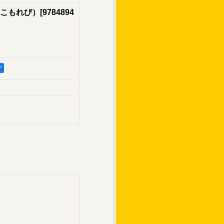
こもれび）
[
9784894
ア