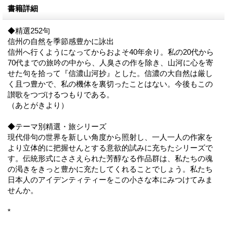
書籍詳細
◆精選252句
信州の自然を季節感豊かに詠出
信州へ行くようになってからおよそ40年余り。私の20代から
70代までの旅吟の中から、人臭さの作を除き、山河に心を寄
せた句を拾って『信濃山河抄』とした。信濃の大自然は厳し
く且つ豊かで、私の機体を裏切ったことはない。今後もこの
讃歌をつづけるつもりである。
（あとがきより）
◆テーマ別精選・旅シリーズ
現代俳句の世界を新しい角度から照射し、一人一人の作家を
より立体的に把握せんとする意欲的試みに充ちたシリーズで
す。伝統形式にささえられた芳醇なる作品群は、私たちの魂
の渇きをきっと豊かに充たしてくれることでしょう。私たち
日本人のアイデンティティーをこの小さな本にみつけてみま
せんか。
*