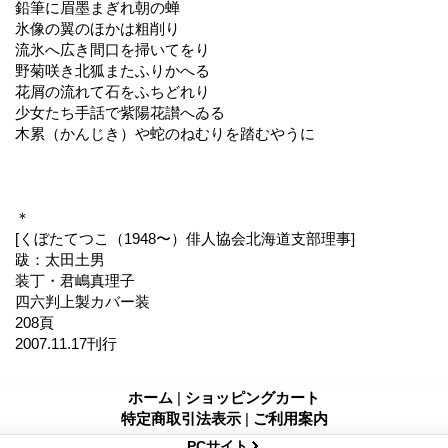
鉛筆に眉墨まぎれ朝の蝉
氷像の翼のほかは粗削り
流氷へ広き間口を掃いてをり
野菊咲き北狐またふりかへる
花屑の流れて石をふちどれり
少女たち手話で紫陽花讃へゐる
木累（かんじき）や蛇のねむりを踏むやうに
＊
[くぼたてつこ（1948〜）俳人協会北海道支部理事]
跋：太田土男
装丁・君嶋真理子
四六判上製カバー装
208頁
2007.11.17刊行
ホーム
|
ショッピングカート
特定商取引法表示
|
ご利用案内
PCサイト