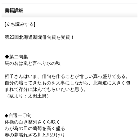
書籍詳細
[立ち読みする]
第23回北海道新聞俳句賞を受賞！
◆第二句集
馬の名は嵐と言へり水の秋
哲子さんはいま、俳句を作ることが愉しい真っ盛りである。
自分の培ってきたものを大事にしながら、北海道に大きく包
まれて存分に詠んでもらいたいと思う。
（跋より：太田土男）
◆自選一〇句
体操の白き整列さくら咲く
わが為の皿の葡萄を高く盛る
春の夢濡れざる川と思ひけり