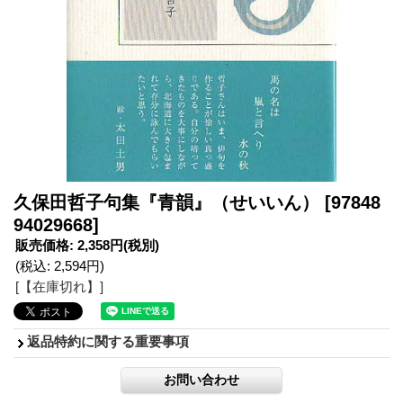
久保田哲子句集『青韻』（せいいん）
[97848
94029668]
販売価格
:
2,358円
(税別)
(税込
:
2,594円
)
[【在庫切れ】]
返品特約に関する重要事項