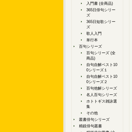
入門書 (全商品)
365日俳句シリー
ズ
365日短歌シリー
ズ
歌人入門
単行本
百句シリーズ
百句シリーズ (全
商品)
自句自解ベスト10
0シリーズ１
自句自解ベスト10
0シリーズ２
百句他解シリーズ
名人百句シリーズ
ホトトギス雑詠選
集
その他
叢書俳句シリーズ
精鋭俳句叢書