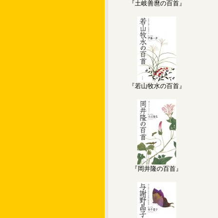
『土岐善麿の百首』
『若山牧水の百首』
『岡井隆の百首』