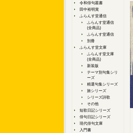
令和俳句叢書
田中裕明賞
ふらんす堂通信
ふらんす堂通信
(全商品)
ふらんす堂通信
別冊
ふらんす堂文庫
ふらんす堂文庫
(全商品)
新装版
テーマ別句集シリ
ーズ
精選句集シリーズ
旅シリーズ
シリーズ詩歌
その他
短歌日記シリーズ
俳句日記シリーズ
現代俳句文庫
入門書