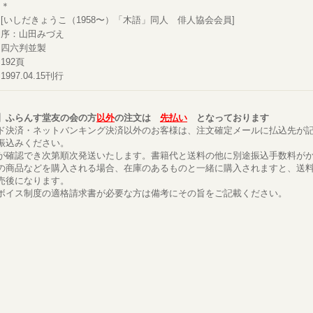
＊
[いしだきょうこ（1958〜）「木語」同人 俳人協会会員]
序：山田みづえ
四六判並製
192頁
1997.04.15刊行
】ふらんす堂友の会の方
以外
の注文は
先払い
となっております
ド決済・ネットバンキング決済以外のお客様は、注文確定メールに払込先が
振込みください。
が確認でき次第順次発送いたします。書籍代と送料の他に別途振込手数料が
の商品などを購入される場合、在庫のあるものと一緒に購入されますと、送
売後になります。
ボイス制度の適格請求書が必要な方は備考にその旨をご記載ください。