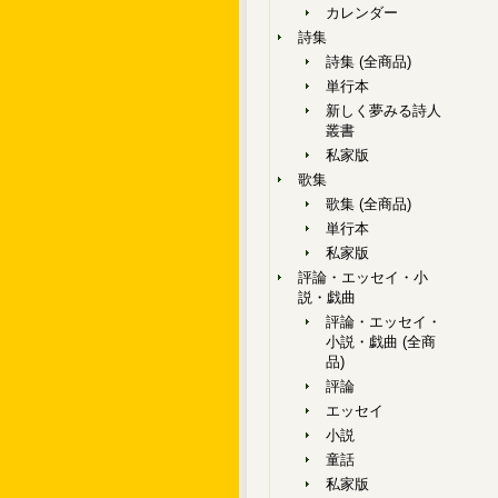
カレンダー
詩集
詩集 (全商品)
単行本
新しく夢みる詩人
叢書
私家版
歌集
歌集 (全商品)
単行本
私家版
評論・エッセイ・小
説・戯曲
評論・エッセイ・
小説・戯曲 (全商
品)
評論
エッセイ
小説
童話
私家版