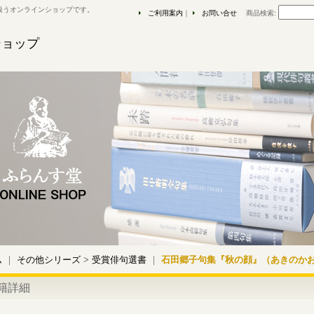
扱うオンラインショップです。
ご利用案内
｜
お問い合せ
商品検索
:
ショップ
ム
｜
その他シリーズ
>
受賞俳句選書
｜
石田郷子句集『秋の顔』（あきのか
籍詳細