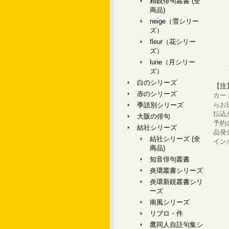
精鋭俳句叢書 (全
商品)
neige（雪シリー
ズ）
fleur（花シリー
ズ）
lune（月シリー
ズ）
白のシリーズ
【注
赤のシリーズ
カー
らお
季語別シリーズ
払込
大阪の俳句
予約
結社シリーズ
品発
結社シリーズ (全
イン
商品)
知音俳句叢書
炎環叢書シリーズ
炎環新鋭叢書シリ
ーズ
南風シリーズ
リブロ・件
鷹同人自註句集シ