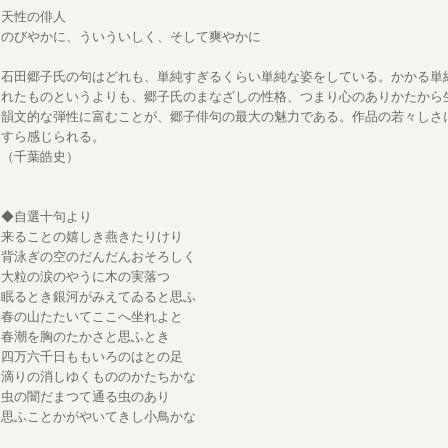
天性の俳人
のびやかに、ういういしく、そして爽やかに
石田郷子氏の句はどれも、単純すぎるくらい単純な姿をしている。かかる単
れたものというよりも、郷子氏のまなざしの性格、つまり心のありかたから
韻文的な弾性に富むことが、郷子俳句の最大の魅力である。作品の若々しさ
すら感じられる。
（千葉皓史）
◆自選十句より
来ることの嬉しき燕きたりけり
背泳ぎの空のだんだんおそろしく
大粒の涙のやうに木の実落つ
眠るとき銀河がみえてゐると思ふ
春の山たたいてここへ坐れよと
春潮を胸のたかさと思ふとき
四万六千日ももいろのはとの足
滴りの消しゆくもののかたちかな
虫の闇だまつて通る虫のあり
思ふことかがやいてきし小鳥かな