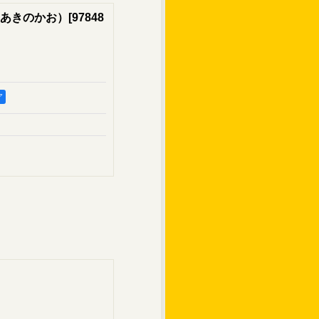
あきのかお）
[
97848
ア