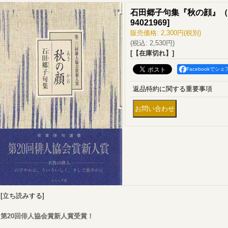
石田郷子句集『秋の顔』（
94021969
]
販売価格
:
2,300円
(税別)
(税込
:
2,530円
)
[【在庫切れ】]
Facebookでシェ
返品特約に関する重要事項
[立ち読みする]
第20回俳人協会賞新人賞受賞！