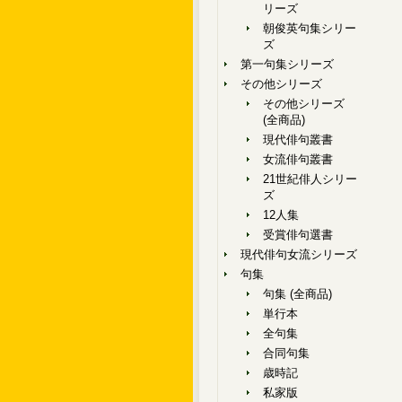
リーズ
朝俊英句集シリー
ズ
第一句集シリーズ
その他シリーズ
その他シリーズ
(全商品)
現代俳句叢書
女流俳句叢書
21世紀俳人シリー
ズ
12人集
受賞俳句選書
現代俳句女流シリーズ
句集
句集 (全商品)
単行本
全句集
合同句集
歳時記
私家版