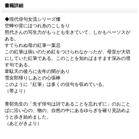
書籍詳細
◆現代俳句女流シリーズ燦
空蝉や背にほつれ糸のこしをり
照代さんの写生力がもっとも生きていて、しかもペーソスが
ある。
すてられぬ母の紅筆一葉忌
この紅筆は病いのため紅をつけられなかったが、母堂が大切
にしていた紅筆である。このことを知ればますます深みの増
す句である。
韋駄天の後ろに去年の闇があり
雪女郎帰りしあとの心張棒
このように『紅筆』は多くの佳句を収めている。
（帯より）
青邨先生の「先ず俳句は詩であることを忘れずに」のおこと
ばに沿い心の、物の、自然の中にあるゆらぎを確り見詰めよ
うと歩き始めました。
（あとがきより）