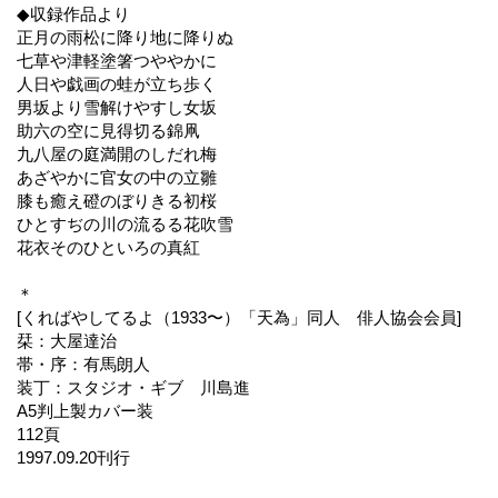
◆収録作品より
正月の雨松に降り地に降りぬ
七草や津軽塗箸つややかに
人日や戯画の蛙が立ち歩く
男坂より雪解けやすし女坂
助六の空に見得切る錦凧
九八屋の庭満開のしだれ梅
あざやかに官女の中の立雛
膝も癒え磴のぼりきる初桜
ひとすぢの川の流るる花吹雪
花衣そのひといろの真紅
＊
[くればやしてるよ（1933〜）「天為」同人 俳人協会会員]
栞：大屋達治
帯・序：有馬朗人
装丁：スタジオ・ギブ 川島進
A5判上製カバー装
112頁
1997.09.20刊行