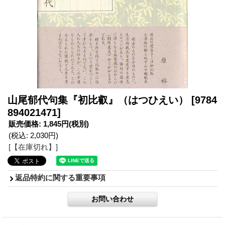
山尾郁代句集『初比叡』（はつひえい）
[9784
894021471]
販売価格
:
1,845円
(税別)
(税込
:
2,030円
)
[【在庫切れ】]
返品特約に関する重要事項