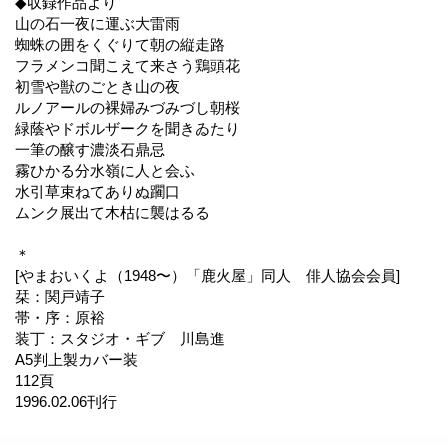
◆収録作品より
山の石一夜に運ぶ大雷雨
蜘蛛の囲をくぐりて朝の縦走路
フラメンコ聞こえて来さう鶏頭花
初雪や獣のごとき山の夜
ルノアールの裸婦みづみづし朝桜
緑蔭やドボルザークを聞きゐたり
一筆の醸す濃淡石鼎忌
霧ひかる分水嶺に人と会ふ
水引草束ねてありぬ躙口
ムンク展出て木枯に襲はるる
＊
[やまおいくよ（1948〜）「鹿火屋」同人 俳人協会会員]
栞：関戸靖子
帯・序：原裕
装丁：スタジオ・ギブ 川島進
A5判上製カバー装
112頁
1996.02.06刊行