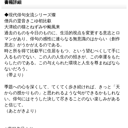
書籍詳細
◆現代俳句女流シリーズ燦
僧兵の跫音きこゆ初比叡
大津絵の猫とねずみや颱風来
過去のものを今日のものに、生活的視点を変更する意志とロ
マンがあり、俳句の感性に連らなる無意識のはからい（創作
意志）がうかがえるのである。
時と所を得て比叡平に住居をもつ、という望むべくして手に
入るものでない、この人の人生のの招きが、この幸運をもた
らしたのである。この与えられた環境と人生を尊まねばなら
ないだろう。
（帯より）
季題への心を深くして、てくてく歩き続ければ、きっと「天
からの授かりもの」と思われるような句ができるかもしれな
い。俳句にはそうした決して尽きることのない楽しみがある
と信じて。
（あとがきより）