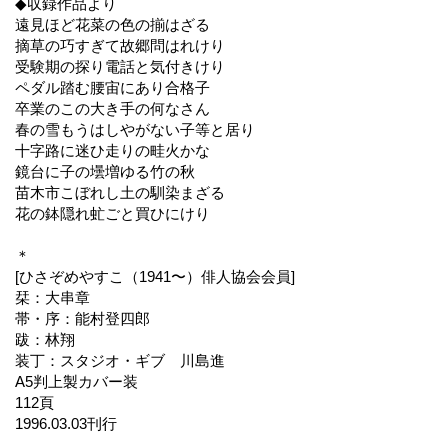
◆収録作品より
遠見ほど花菜の色の揃はざる
摘草の巧すぎて故郷問はれけり
受験期の探り電話と気付きけり
ペダル踏む腰宙にあり合格子
卒業のこの大き手の何なさん
春の雪もうはしやがない子等と居り
十字路に迷ひ走りの畦火かな
鏡台に子の壜増ゆる竹の秋
苗木市こぼれし土の馴染まざる
花の鉢隠れ虻ごと買ひにけり
＊
[ひさぞめやすこ（1941〜）俳人協会会員]
栞：大串章
帯・序：能村登四郎
跋：林翔
装丁：スタジオ・ギブ 川島進
A5判上製カバー装
112頁
1996.03.03刊行