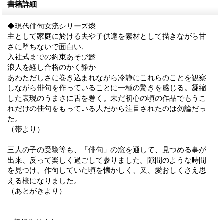
書籍詳細
◆現代俳句女流シリーズ燦
主として家庭に於ける夫や子供達を素材として描きながら甘
さに堕ちないで面白い。
入社式までの約束あそび髭
浪人を経し合格のかく静か
あわただしさに巻き込まれながら冷静にこれらのことを観察
しながら俳句を作っていることに一種の驚きを感じる。凝縮
した表現のうまさに舌を巻く。未だ初心の頃の作品でもうこ
れだけの佳句をもっている人だから注目されたのは勿論だっ
た。
（帯より）
三人の子の受験等も、「俳句」の窓を通して、見つめる事が
出来、反って楽しく過ごして参りました。隙間のような時間
を見つけ、作句していた頃を懐かしく、又、愛おしくさえ思
える様になりました。
（あとがきより）