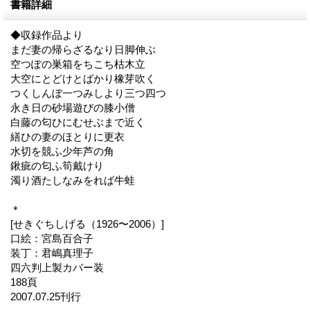
書籍詳細
◆収録作品より
まだ妻の帰らざるなり日脚伸ぶ
空つぽの巣箱をちこち枯木立
大空にとどけとばかり橡芽吹く
つくしんぼ一つみしより三つ四つ
永き日の砂場遊びの膝小僧
白藤の匂ひにむせぶまで近く
繕ひの妻のほとりに更衣
水切を競ふ少年芦の角
鍬疵の匂ふ筍戴けり
濁り酒たしなみをれば牛蛙
＊
[せきぐちしげる（1926〜2006）]
口絵：宮島百合子
装丁：君嶋真理子
四六判上製カバー装
188頁
2007.07.25刊行