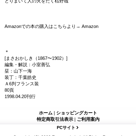
とりまいて人の火をたく枯野哉
Amazonでの本の購入はこちらより→ Amazon
＊
[まさおかしき（1867〜1902）]
編集・解説：小室善弘
栞：山下一海
装丁：千葉皓史
Ａ6判フランス装
80頁
1998.04.20刊行
ホーム
|
ショッピングカート
特定商取引法表示
|
ご利用案内
PCサイト