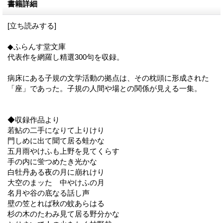
書籍詳細
[立ち読みする]
◆ふらんす堂文庫
代表作を網羅し精選300句を収録。
病床にある子規の文学活動の拠点は、その枕頭に形成された
「座」であった。子規の人間や場との関係が見える一集。
◆収録作品より
若鮎の二手になりて上りけり
門しめに出て聞て居る蛙かな
五月雨やけふも上野を見てくらす
手の内に蛍つめたき光かな
白牡丹ある夜の月に崩れけり
大空のまッたゞ中やけふの月
名月や谷の底なる話し声
壁の笠とれば秋の蚊あらはるゝ
杉の木のたわみ見て居る野分かな