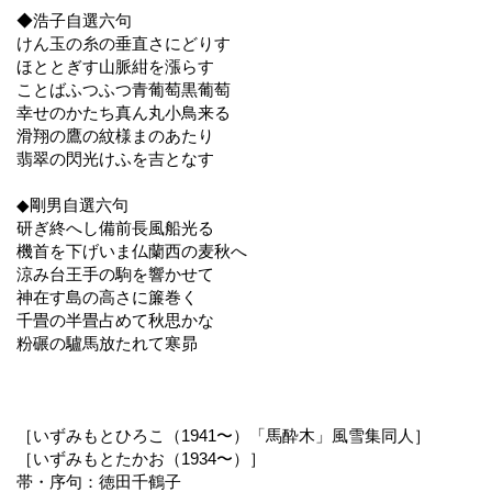
◆浩子自選六句
けん玉の糸の垂直さにどりす
ほととぎす山脈紺を漲らす
ことばふつふつ青葡萄黒葡萄
幸せのかたち真ん丸小鳥来る
滑翔の鷹の紋様まのあたり
翡翠の閃光けふを吉となす
◆剛男自選六句
研ぎ終へし備前長風船光る
機首を下げいま仏蘭西の麦秋へ
涼み台王手の駒を響かせて
神在す島の高さに簾巻く
千畳の半畳占めて秋思かな
粉碾の驢馬放たれて寒昴
［いずみもとひろこ（1941〜）「馬酔木」風雪集同人］
［いずみもとたかお（1934〜）］
帯・序句：徳田千鶴子