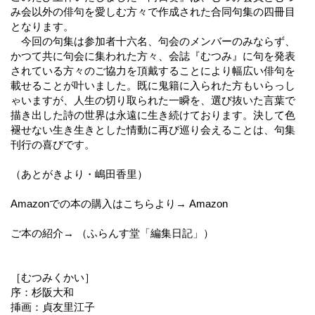
み会以外の俳句を愛しむ方々で作成された合同句集の四冊目
となります。
今回の句集は参加者十六名、句会のメンバーのみならず、
かつて共に句会に集われた方々、会誌『むつみ』に句を発表
されている方々のご協力を頂戴することにより幅広い俳句を
載せることが叶いました。既に鬼籍に入られた方もいらっし
ゃいますが、人生の切り取られた一瞬を、選び抜いた言葉で
描き出した詩の世界は永遠に生き続けております。決して色
褪せない生き生きとした情動に再び巡り会えることは、句集
刊行の喜びです。
（あとがきより・嶋田香里）
Amazonでの本の購入はこちらより→ Amazon
ご本の紹介→ （ふらんす堂「編集日記」）
［むつみくかい］
序：杉阪大和
挿画：貞友里江子