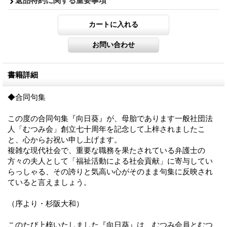
返品特約に関する重要事項
書籍詳細
◆合同句集
この度の合同句集『向日葵』が、母胎であります一般社団法
人「むつみ会」創立七十周年を記念して上梓されましたこ
と、心からお祝い申し上げます。
複雑な現代社会で、重要な職務を果たされている弁護士の
方々の夫人として「福祉活動による社会貢献」に寄与してい
らっしゃる、その誇りと気高い心がそのまま句集に反映され
ていると言えましょう。
（序より・杉阪大和）
このたび上梓いたしました『向日葵』は、むつみ会員とむつ