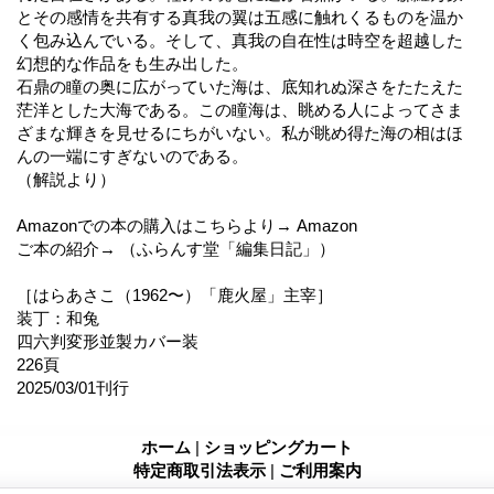
とその感情を共有する真我の翼は五感に触れくるものを温か
く包み込んでいる。そして、真我の自在性は時空を超越した
幻想的な作品をも生み出した。
石鼎の瞳の奥に広がっていた海は、底知れぬ深さをたたえた
茫洋とした大海である。この瞳海は、眺める人によってさま
ざまな輝きを見せるにちがいない。私が眺め得た海の相はほ
んの一端にすぎないのである。
（解説より）
Amazonでの本の購入はこちらより→ Amazon
ご本の紹介→ （ふらんす堂「編集日記」）
［はらあさこ（1962〜）「鹿火屋」主宰］
装丁：和兔
四六判変形並製カバー装
226頁
2025/03/01刊行
ホーム
|
ショッピングカート
特定商取引法表示
|
ご利用案内