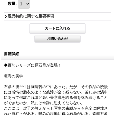
数量
:
返品特約に関する重要事項
書籍詳細
◆百句シリーズに原石鼎が登場！
瞳海の美学
石鼎の後半生は闘病苦の中にあった。だが、その作品の読後
には感情の胞衣のような残滓が全く残らない。苦しみの渦中
にあって何故これほど高い美意識を誇る句を詠み続けること
ができたのか、私には奇跡に思えてならない。
ここには、虚子の教えからも写生の束縛からも完全に解放さ
れた自在さがある。軽みの境地に遊ぶ石鼎がいる。森羅万象