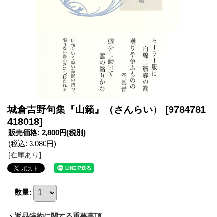
城倉吉野句集『山籟』（さんらい）
[9784781
418018]
販売価格
:
2,800円
(税別)
(税込
:
3,080円
)
[在庫あり]
数量
:
返品特約に関する重要事項