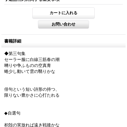
書籍詳細
◆第三句集
セーラー服に白線三筋春の潮
囀りや争ふものの空真青
蜷少し動いて雲の翳りかな
俳句という短い詩形の持つ、
限りない豊かさに心打たれる
◆自選句
枳殻の実放れば遠き戦後かな