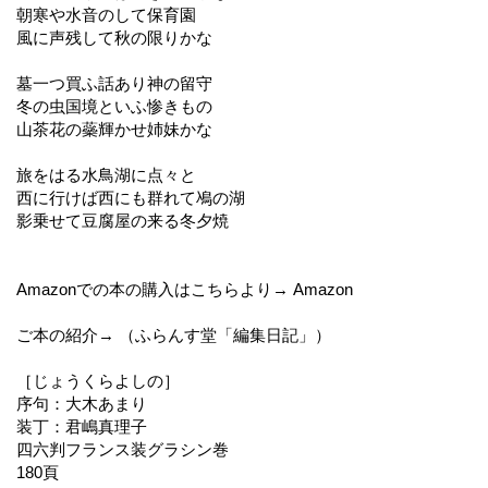
朝寒や水音のして保育園
風に声残して秋の限りかな
墓一つ買ふ話あり神の留守
冬の虫国境といふ惨きもの
山茶花の蘂輝かせ姉妹かな
旅をはる水鳥湖に点々と
西に行けば西にも群れて鳰の湖
影乗せて豆腐屋の来る冬夕焼
Amazonでの本の購入はこちらより→ Amazon
ご本の紹介→ （ふらんす堂「編集日記」）
［じょうくらよしの］
序句：大木あまり
装丁：君嶋真理子
四六判フランス装グラシン巻
180頁