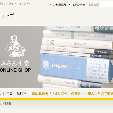
扱うオンラインショップです。
ご利用案内
｜
お問い合せ
商品検索
:
ショップ
ム
｜
句集
>
単行本
｜
森山弘毅著『「まいのち」の輝き――知人たちの句歌
籍詳細