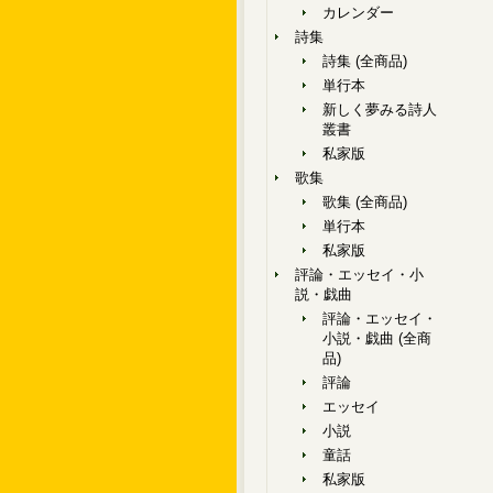
カレンダー
詩集
詩集 (全商品)
単行本
新しく夢みる詩人
叢書
私家版
歌集
歌集 (全商品)
単行本
私家版
評論・エッセイ・小
説・戯曲
評論・エッセイ・
小説・戯曲 (全商
品)
評論
エッセイ
小説
童話
私家版