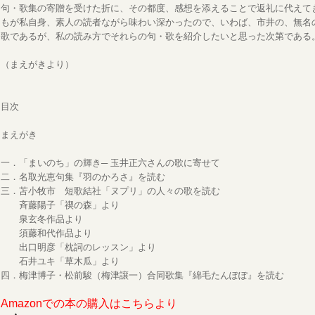
句・歌集の寄贈を受けた折に、その都度、感想を添えることで返礼に代えて
もが私自身、素人の読者ながら味わい深かったので、いわば、市井の、無名
歌であるが、私の読み方でそれらの句・歌を紹介したいと思った次第である
（まえがきより）
目次
まえがき
一．「まいのち」の輝き─ 玉井正六さんの歌に寄せて
二．名取光恵句集『羽のかろさ』を読む
三．苫小牧市 短歌結社「ヌプリ」の人々の歌を読む
斉藤陽子「禊の森」より
泉玄冬作品より
須藤和代作品より
出口明彦「枕詞のレッスン」より
石井ユキ「草木瓜」より
四．梅津博子・松前駿（梅津譲一）合同歌集『綿毛たんぽぽ』を読む
Amazonでの本の購入はこちらより