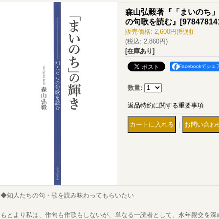
森山弘毅著『「まいのち」
の句歌を読む』
[
97847814
販売価格
:
2,600円
(税別)
(税込
:
2,860円
)
[在庫あり]
Facebookでシェ
数量
:
返品特約に関する重要事項
｜
◆知人たちの句・歌を読み味わってもらいたい
もとより私は、作句も作歌もしないが、単なる一読者として、永年親交を深