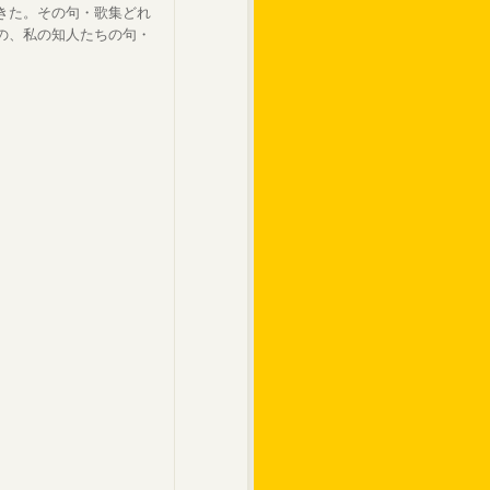
きた。その句・歌集どれ
の、私の知人たちの句・
。