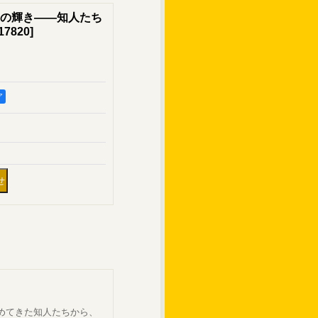
の輝き――知人たち
17820
]
ア
めてきた知人たちから、