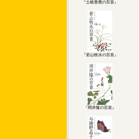
『土岐善麿の百首』
『若山牧水の百首』
『岡井隆の百首』