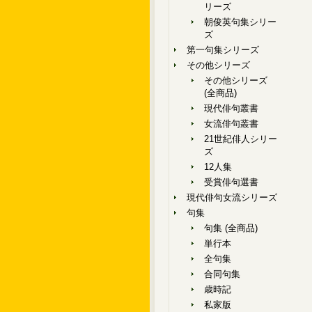
リーズ
朝俊英句集シリー
ズ
第一句集シリーズ
その他シリーズ
その他シリーズ
(全商品)
現代俳句叢書
女流俳句叢書
21世紀俳人シリー
ズ
12人集
受賞俳句選書
現代俳句女流シリーズ
句集
句集 (全商品)
単行本
全句集
合同句集
歳時記
私家版