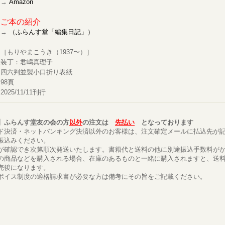
→
Amazon
ご本の紹介
→
（ふらんす堂「編集日記」）
［もりやまこうき（1937〜）］
装丁：君嶋真理子
四六判並製小口折り表紙
98頁
2025/11/11刊行
】ふらんす堂友の会の方
以外
の注文は
先払い
となっております
ド決済・ネットバンキング決済以外のお客様は、注文確定メールに払込先が
振込みください。
が確認でき次第順次発送いたします。書籍代と送料の他に別途振込手数料が
の商品などを購入される場合、在庫のあるものと一緒に購入されますと、送
売後になります。
ボイス制度の適格請求書が必要な方は備考にその旨をご記載ください。