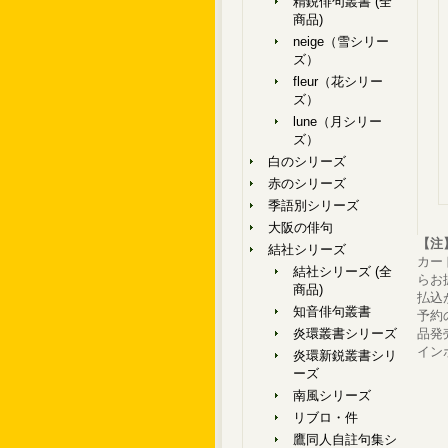
精鋭俳句叢書 (全
商品)
neige（雪シリー
ズ）
fleur（花シリー
ズ）
lune（月シリー
ズ）
白のシリーズ
赤のシリーズ
季語別シリーズ
大阪の俳句
【注
結社シリーズ
カー
結社シリーズ (全
らお
商品)
払込
知音俳句叢書
予約
炎環叢書シリーズ
品発
イン
炎環新鋭叢書シリ
ーズ
南風シリーズ
リブロ・件
鷹同人自註句集シ