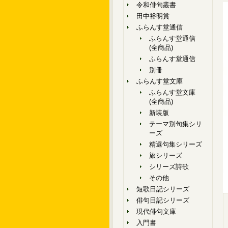
令和俳句叢書
田中裕明賞
ふらんす堂通信
ふらんす堂通信
(全商品)
ふらんす堂通信
別冊
ふらんす堂文庫
ふらんす堂文庫
(全商品)
新装版
テーマ別句集シリ
ーズ
精選句集シリーズ
旅シリーズ
シリーズ詩歌
その他
短歌日記シリーズ
俳句日記シリーズ
現代俳句文庫
入門書