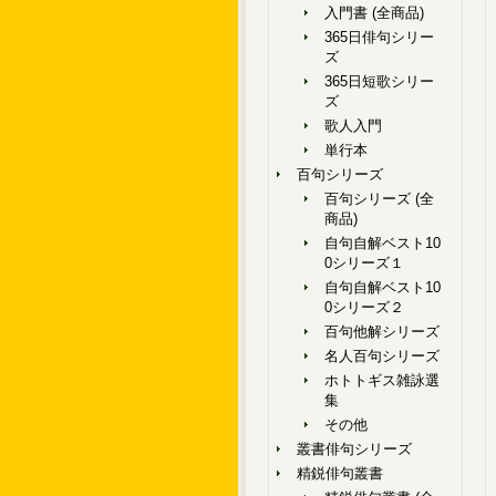
入門書 (全商品)
365日俳句シリー
ズ
365日短歌シリー
ズ
歌人入門
単行本
百句シリーズ
百句シリーズ (全
商品)
自句自解ベスト10
0シリーズ１
自句自解ベスト10
0シリーズ２
百句他解シリーズ
名人百句シリーズ
ホトトギス雑詠選
集
その他
叢書俳句シリーズ
精鋭俳句叢書