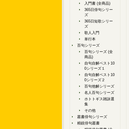
入門書 (全商品)
365日俳句シリー
ズ
365日短歌シリー
ズ
歌人入門
単行本
百句シリーズ
百句シリーズ (全
商品)
自句自解ベスト10
0シリーズ１
自句自解ベスト10
0シリーズ２
百句他解シリーズ
名人百句シリーズ
ホトトギス雑詠選
集
その他
叢書俳句シリーズ
精鋭俳句叢書