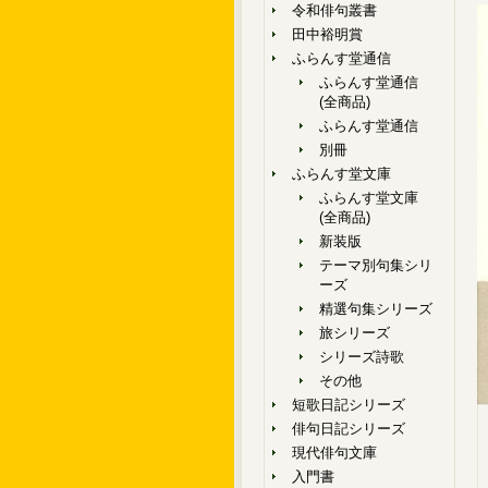
令和俳句叢書
田中裕明賞
ふらんす堂通信
ふらんす堂通信
(全商品)
ふらんす堂通信
別冊
ふらんす堂文庫
ふらんす堂文庫
(全商品)
新装版
テーマ別句集シリ
ーズ
精選句集シリーズ
旅シリーズ
シリーズ詩歌
その他
短歌日記シリーズ
俳句日記シリーズ
現代俳句文庫
入門書