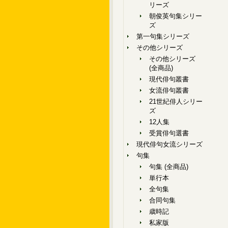
リーズ
朝俊英句集シリー
ズ
第一句集シリーズ
その他シリーズ
その他シリーズ
(全商品)
現代俳句叢書
女流俳句叢書
21世紀俳人シリー
ズ
12人集
受賞俳句選書
現代俳句女流シリーズ
句集
句集 (全商品)
単行本
全句集
合同句集
歳時記
私家版