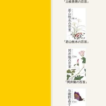
『土岐善麿の百首』
『若山牧水の百首』
『岡井隆の百首』