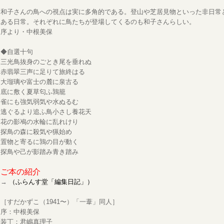
和子さんの鳥への視点は実に多角的である。登山や芝居見物といった非日常
ある日常。それぞれに鳥たちが登場してくるのも和子さんらしい。
序より・中根美保
◆自選十句
三光鳥抜身のごとき尾を垂れぬ
赤翡翠三声に足りて旅終はる
大瑠璃や富士の麓に泉古る
底に敷く夏草匂ふ鶉籠
雀にも強気弱気や水ぬるむ
逃ぐるより追ふ鳥小さし養花天
花の影鳰の水輪に乱れけり
探鳥の森に殺気や猟始め
置物と寄るに鶉の目が動く
探鳥や己が影踏み青き踏み
ご本の紹介
→
（ふらんす堂「編集日記」）
［すだかずこ（1941〜）「一葦」同人］
序：中根美保
装丁：君嶋真理子