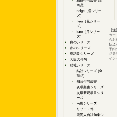
精鋭俳句叢書 (全
商品)
neige（雪シリー
ズ）
fleur（花シリー
ズ）
【注
lune（月シリー
カー
ズ）
らお
白のシリーズ
払込
赤のシリーズ
予約
季語別シリーズ
品発
イン
大阪の俳句
結社シリーズ
結社シリーズ (全
商品)
知音俳句叢書
炎環叢書シリーズ
炎環新鋭叢書シリ
ーズ
南風シリーズ
リブロ・件
鷹同人自註句集シ