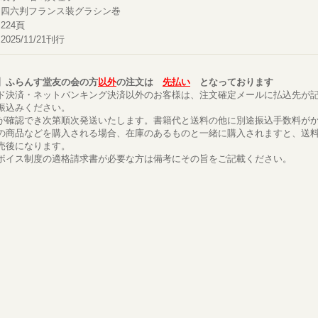
四六判フランス装グラシン巻
224頁
2025/11/21刊行
】ふらんす堂友の会の方
以外
の注文は
先払い
となっております
ド決済・ネットバンキング決済以外のお客様は、注文確定メールに払込先が
振込みください。
が確認でき次第順次発送いたします。書籍代と送料の他に別途振込手数料が
の商品などを購入される場合、在庫のあるものと一緒に購入されますと、送
売後になります。
ボイス制度の適格請求書が必要な方は備考にその旨をご記載ください。