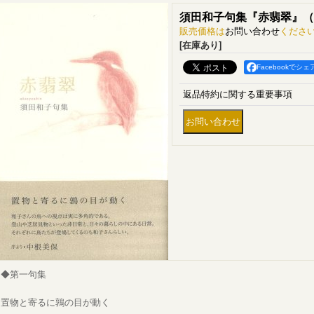
須田和子句集『赤翡翠』（
販売価格は
お問い合わせ
くださ
[在庫あり]
Facebookでシェ
返品特約に関する重要事項
◆第一句集
置物と寄るに鶉の目が動く