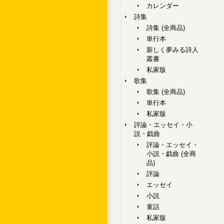
カレンダー
詩集
詩集 (全商品)
単行本
新しく夢みる詩人
叢書
私家版
歌集
歌集 (全商品)
単行本
私家版
評論・エッセイ・小
説・戯曲
評論・エッセイ・
小説・戯曲 (全商
品)
評論
エッセイ
小説
童話
私家版