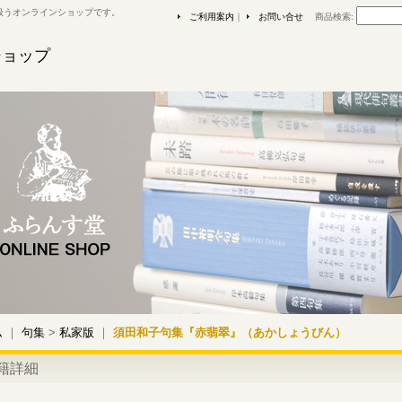
扱うオンラインショップです。
ご利用案内
｜
お問い合せ
商品検索
:
ショップ
ム
｜
句集
>
私家版
｜
須田和子句集『赤翡翠』（あかしょうびん）
籍詳細