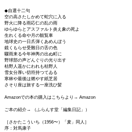
◆自選十二句
空の高さたしかめて蛇穴に入る
野火に降る雨応仁の乱の雨
ゆらゆらとアスファルト炎え象の死よ
生れくる命や月の観覧車
地球史の一日爪弾くあめんぼう
鏡くもらせ受難日の舌の色
驟雨来る今年神輿の出ぬ町に
野球部の声どんぐりの光り出す
枯野人遥かにわれも枯野人
雪女分厚い切符持つてゐる
寒林や最後は燃やす紙芝居
さそり座は旅する一座洗ひ髪
Amazonでの本の購入はこちらより→ Amazon
ご本の紹介→ （ふらんす堂「編集日記」）
［さかたこういち（1956〜）「麦」同人］
序：対馬康子