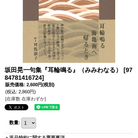
坂田晃一句集『耳輪鳴る』（みみわなる）
[97
84781416724]
販売価格
:
2,600円
(税別)
(税込
:
2,860円
)
[在庫数 在庫わずか]
数量
:
返品特約に関する重要事項