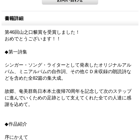
書籍詳細
第46回山之口貘賞を受賞しました！
おめでとうございます！！
◆第一詩集
シンガー・ソング・ライターとして発表したオリジナルアル
バム、ミニアルバムの自作詞、その他ＣＤ未収録の朗読詩な
どを含めた全82篇の集大成。
故郷、奄美群島日本本土復帰70周年を記念して次のステップ
に進んでいくための足跡として支えてくれた全ての人達に感
謝を込めて。
◆作品紹介
序にかえて