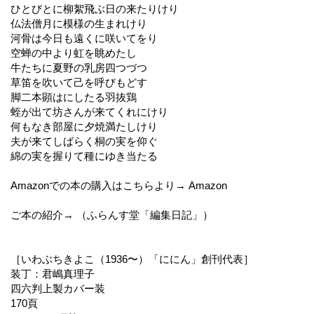
ひとびとに柳絮飛ぶ日の来たりけり
仏法僧月に模様の生まれけり
河骨は今日も遠くに咲いてをり
空蝉の中より虹を眺めたし
牛たちに夏野の乳房四つづつ
草笛を吹いて己を呼びもどす
脚二本顕はにしたる羽抜鶏
蛭が出て坊さんが来てくれにけり
何もなき部屋に夕焼満たしけり
夫が来てしばらく桐の実を仰ぐ
綿の実を握りて種にゆき当たる
Amazonでの本の購入はこちらより→ Amazon
ご本の紹介→ （ふらんす堂「編集日記」）
［いわぶちきよこ（1936〜）「ににん」創刊代表］
装丁：君嶋真理子
四六判上製カバー装
170頁