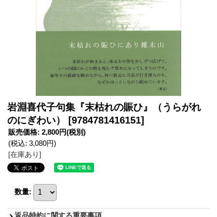
岩淵喜代子句集『末枯れの賑ひ』（うらがれ
のにぎわい）
[9784781416151]
販売価格
:
2,800円
(税別)
(税込
:
3,080円
)
[在庫あり]
数量
:
返品特約に関する重要事項